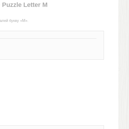
Puzzle Letter М
алей букву «М».