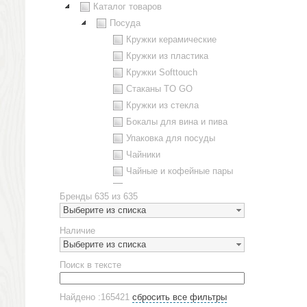
Каталог товаров
Посуда
Кружки керамические
Кружки из пластика
Кружки Softtouch
Стаканы TO GO
Кружки из стекла
Бокалы для вина и пива
Упаковка для посуды
Чайники
Чайные и кофейные пары
Металлическая посуда
Бренды
635 из 635
Наборы посуды
Выберите из списка
Предметы сервировки
Наличие
Стаканы
Выберите из списка
Эко кружки
Поиск в тексте
ЕВРОПОСУДА
Аксессуары
Найдено :165421
сбросить все фильтры
Ежедневники и блокноты