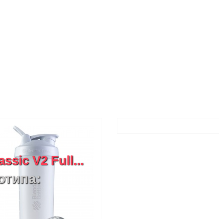
ic V2 Full...
отипа: