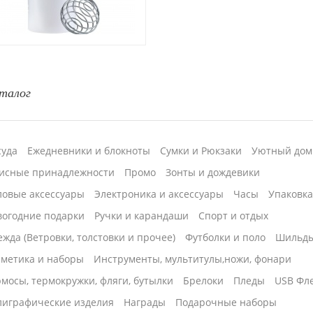
талог
суда
Ежедневники и блокноты
Сумки и Рюкзаки
Уютный дом
исные принадлежности
Промо
Зонты и дождевики
ловые аксессуары
Электроника и аксессуары
Часы
Упаковк
вогодние подарки
Ручки и карандаши
Спорт и отдых
жда (Ветровки, толстовки и прочее)
Футболки и поло
Шильд
сметика и наборы
Инструменты, мультитулы,ножи, фонари
мосы, термокружки, фляги, бутылки
Брелоки
Пледы
USB Фл
лиграфические изделия
Награды
Подарочные наборы