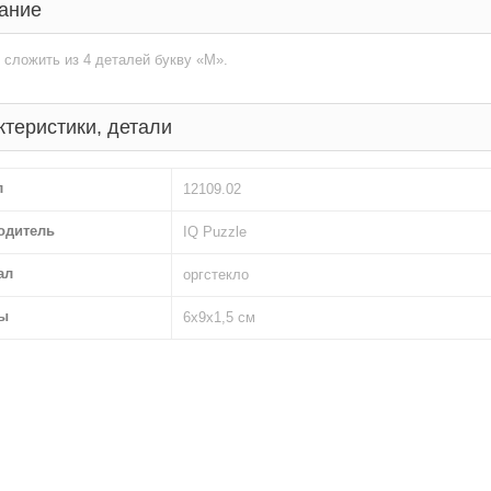
ание
сложить из 4 деталей букву «М».
ктеристики, детали
л
12109.02
одитель
IQ Puzzle
ал
оргстекло
ы
6х9х1,5 см