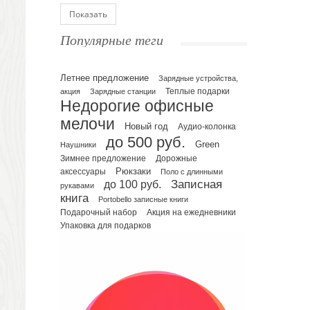
Блокноты
Показать
Ежедневники полудатированные
Популярные теги
Датированные ежедневники
Ежедневники недатированные
Летнее предложение
Планинги и телефонные книжки
Зарядные устройства,
акция
Зарядные станции
Теплые подарки
Планинги датированные
Недорогие офисные
Планинги недатированные
мелочи
Новый год
Аудио-колонка
Телефонные книжки
до 500 руб.
Green
Еженедельники
Наушники
Зимнее предложение
Дорожные
Органайзер на ежедневник
Рюкзаки
аксессуары
Поло с длинными
Сумки и Рюкзаки
до 100 руб.
Записная
рукавами
Сумки для планшетов и ноутбуков
книга
Portobello записные книги
Рюкзаки
Подарочный набор
Акция на ежедневники
Упаковка для подарков
Конференц-сумки
Чемоданы
Сумки для покупок промо
Несессеры и косметички
Сумки спортивные