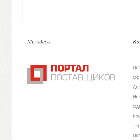
Природа и быт
Свечи и подсвечники
Садовый инвентарь
Домашний текстиль
Офисные принадлежности
Мы здесь
Ка
Настольные аксессуары
Настольные календари
Подставки для визиток записок телефонов
Канцтовары
По
Промо
Оф
Антистрессы
Светоотражатели
Де
Зажигалки
Но
Зеркала и косметички
Оде
Открывашки
Ко
Промо-мелочи
Зонты и дождевики
Тер
Зонты-трости
По
Складные зонты