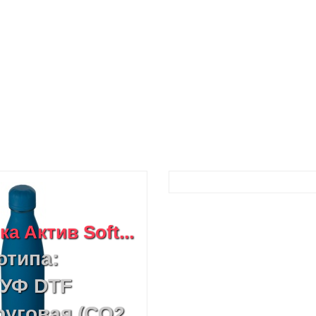
 Актив Soft...
отипа:
 УФ DTF
руговая (CO2