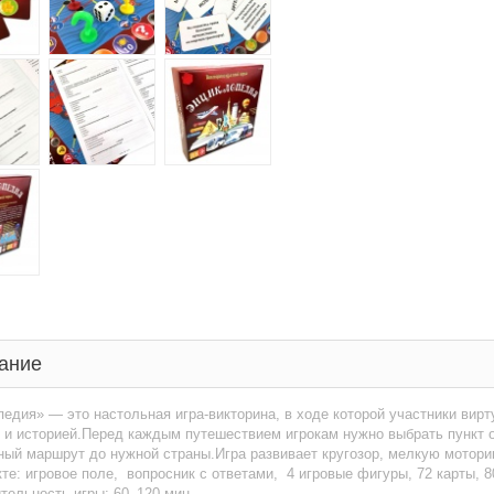
ание
едия» — это настольная игра-викторина, в ходе которой участники вирт
 и историей.Перед каждым путешествием игрокам нужно выбрать пункт о
ый маршрут до нужной страны.Игра развивает кругозор, мелкую мотори
те: игровое поле, вопросник с ответами, 4 игровые фигуры, 72 карты, 
ельность игры: 60–120 мин.