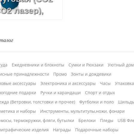
CO2 лазер),
УФ-печать
талог
суда
Ежедневники и блокноты
Сумки и Рюкзаки
Уютный дом
исные принадлежности
Промо
Зонты и дождевики
ловые аксессуары
Электроника и аксессуары
Часы
Упаковк
вогодние подарки
Ручки и карандаши
Спорт и отдых
жда (Ветровки, толстовки и прочее)
Футболки и поло
Шильд
сметика и наборы
Инструменты, мультитулы,ножи, фонари
мосы, термокружки, фляги, бутылки
Брелоки
Пледы
USB Фл
лиграфические изделия
Награды
Подарочные наборы