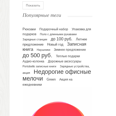
Блокноты
Показать
Ежедневники полудатированные
Популярные теги
Датированные ежедневники
Ежедневники недатированные
Рюкзаки
Подарочный набор
Упаковка для
Планинги и телефонные книжки
подарков
Поло с длинными рукавами
Планинги датированные
до 100 руб.
Летнее
Зарядные станции
Планинги недатированные
Записная
предложение
Новый год
Телефонные книжки
книга
Зимнее предложение
Наушники
до 500 руб.
Еженедельники
Теплые подарки
Органайзер на ежедневник
Аудио-колонка
Дорожные аксессуары
Portobello записные книги
Зарядные устройства,
Сумки и Рюкзаки
Недорогие офисные
Сумки для планшетов и ноутбуков
акция
мелочи
Рюкзаки
Green
Акция на
ежедневники
Конференц-сумки
Чемоданы
Сумки для покупок промо
Несессеры и косметички
Сумки спортивные