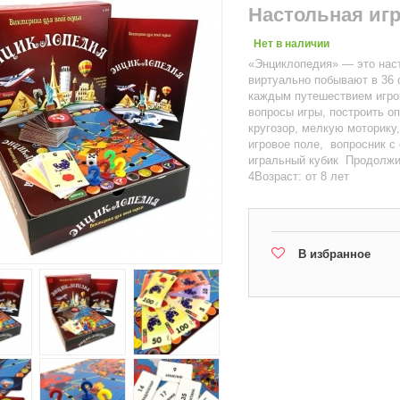
Настольная иг
Нет в наличии
«Энциклопедия» — это наст
виртуально побывают в 36 
каждым путешествием игрок
вопросы игры, построить о
кругозор, мелкую моторику
игровое поле, вопросник с 
игральный кубик Продолжит
4Возраст: от 8 лет
В избранное