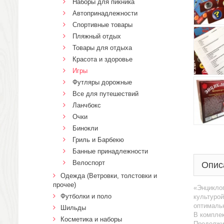
Наборы для пикника
Автопринадлежности
Спортивные товары
Пляжный отдых
Товары для отдыха
Красота и здоровье
Игры
Футляры дорожные
Все для путешествий
Ланчбокс
Очки
Бинокли
Гриль и Барбекю
Банные принадлежности
Велоспорт
Опис
Одежда (Ветровки, толстовки и
прочее)
«Энциклоп
Футболки и поло
культурой
оптимальн
Шильды
В комплек
Косметика и наборы
Продолжит