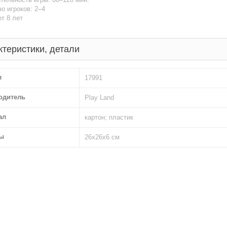
о игроков: 2–4
от 8 лет
ктеристики, детали
л
17991
одитель
Play Land
ал
картон; пластик
ы
26х26х6 см