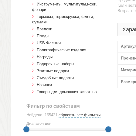
Инструменты, мультитулы,ножи,
Количеств
фонари
Возраст: 
Термосы, термокружки, фляги,
бутылки
Хара
Брелоки
Пледы
USB Флешки
Артику
Полиграфические изделия
Награды
Произв
Подарочные наборы
Матери
Элитные подарки
Cъедобные подарки
Размер
Новинки
Товары для домашних животных
Фильтр по свойствам
Найдено :165421
сбросить все фильтры
Диапазон цен