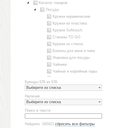
Каталог товаров
Посуда
Кружки керамические
Кружки из пластика
Кружки Softtouch
Стаканы TO GO
Кружки из стекла
Бокалы для вина и пива
Упаковка для посуды
Чайники
Чайные и кофейные пары
Металлическая посуда
Бренды
635 из 635
Наборы посуды
Выберите из списка
Предметы сервировки
Наличие
Стаканы
Выберите из списка
Эко кружки
Поиск в тексте
ЕВРОПОСУДА
Аксессуары
Найдено :165421
сбросить все фильтры
Ежедневники и блокноты