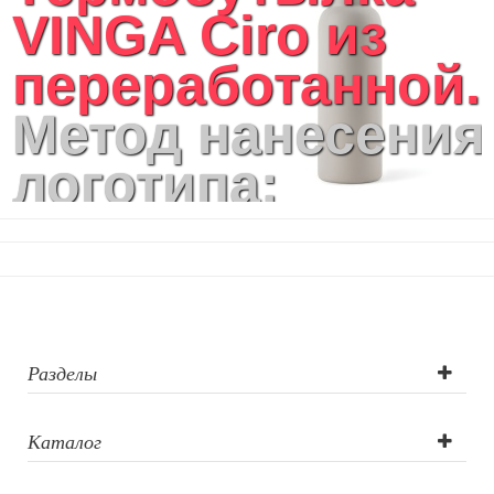
VINGA Ciro из
переработанной..
Метод нанесения
логотипа:
круговая УФ-
печать, круговая
шелкография,
лазерная
Разделы
гравировка,
Каталог
тампопечать,