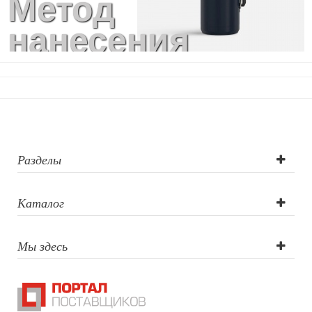
Метод
нанесения
логотипа:
Тампопечать (1
цвет), Круговая
гравировка, УФ-
Разделы
печать,
Каталог
Лазерная
Мы здесь
гравировка