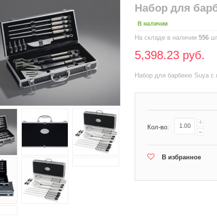
Набор для бар
В наличии
На складе в наличии
556
шт
5,398.23 руб.
Набор для барбекю Suya с
+
Кол-во:
-
В избранное