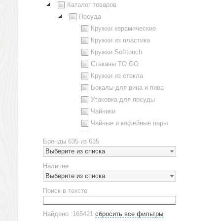
Каталог товаров
Посуда
Кружки керамические
Кружки из пластика
Кружки Softtouch
Стаканы TO GO
Кружки из стекла
Бокалы для вина и пива
Упаковка для посуды
Чайники
Чайные и кофейные пары
Металлическая посуда
Бренды
635 из 635
Наборы посуды
Выберите из списка
Предметы сервировки
Наличие
Стаканы
Выберите из списка
Эко кружки
Поиск в тексте
ЕВРОПОСУДА
Аксессуары
Найдено :165421
сбросить все фильтры
Ежедневники и блокноты