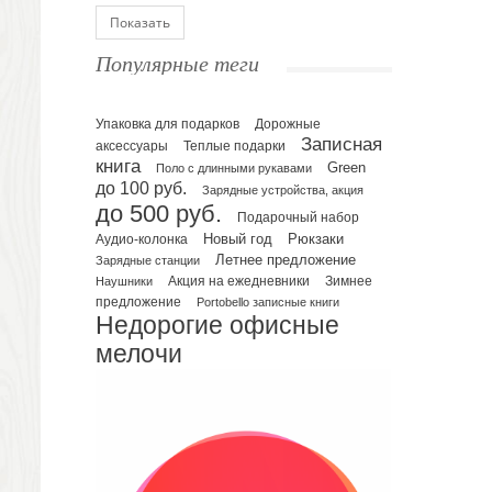
Блокноты
Показать
Ежедневники полудатированные
Популярные теги
Датированные ежедневники
Ежедневники недатированные
Упаковка для подарков
Планинги и телефонные книжки
Дорожные
Записная
аксессуары
Теплые подарки
Планинги датированные
книга
Green
Поло с длинными рукавами
Планинги недатированные
до 100 руб.
Зарядные устройства, акция
Телефонные книжки
до 500 руб.
Подарочный набор
Еженедельники
Рюкзаки
Новый год
Аудио-колонка
Органайзер на ежедневник
Летнее предложение
Зарядные станции
Зимнее
Наушники
Акция на ежедневники
Сумки и Рюкзаки
предложение
Portobello записные книги
Сумки для планшетов и ноутбуков
Недорогие офисные
Рюкзаки
мелочи
Конференц-сумки
Чемоданы
Сумки для покупок промо
Несессеры и косметички
Сумки спортивные