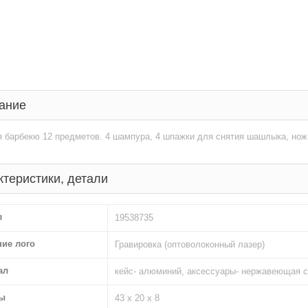
ание
 барбекю 12 предметов. 4 шампура, 4 шпажки для снятия шашлыка, нож, 
ктеристики, детали
л
19538735
ние лого
Гравировка (оптоволоконный лазер)
ал
кейс- алюминий, аксессуары- нержавеющая 
ы
43 х 20 х 8