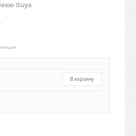
бекю Suya
.
 шильдом
В корзину