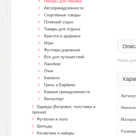
Наборы для пикника
Автопринадлежности
Спортивные товары
Пляжный отдых
Товары для отдыха
Красота и здоровье
Игры
Опис
Футляры дорожные
Все для путешествий
Набор для
Ланчбокс
Очки
Бинокли
Хара
Гриль и Барбекю
Банные принадлежности
Артику
Велоспорт
Одежда (Ветровки, толстовки и
Нанесе
прочее)
Футболки и поло
Матери
Шильды
Размер
Косметика и наборы