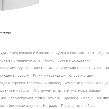
талог
суда
Ежедневники и блокноты
Сумки и Рюкзаки
Уютный дом
исные принадлежности
Промо
Зонты и дождевики
ловые аксессуары
Электроника и аксессуары
Часы
Упаковк
вогодние подарки
Ручки и карандаши
Спорт и отдых
жда (Ветровки, толстовки и прочее)
Футболки и поло
Шильд
сметика и наборы
Инструменты, мультитулы,ножи, фонари
мосы, термокружки, фляги, бутылки
Брелоки
Пледы
USB Фл
лиграфические изделия
Награды
Подарочные наборы