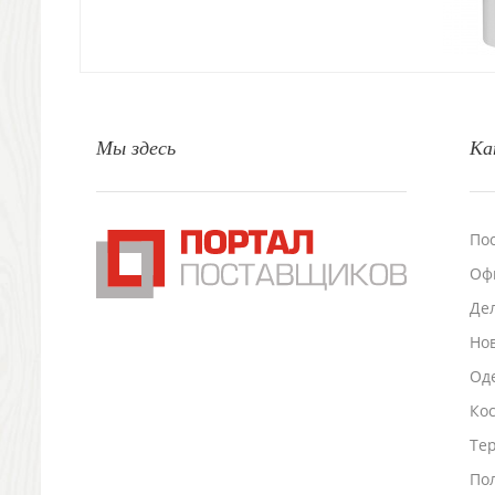
Природа и быт
Свечи и подсвечники
Садовый инвентарь
Домашний текстиль
Офисные принадлежности
Мы здесь
Ка
Настольные аксессуары
Настольные календари
Подставки для визиток записок телефонов
Канцтовары
По
Промо
Оф
Антистрессы
Светоотражатели
Де
Зажигалки
Но
Зеркала и косметички
Оде
Открывашки
Промо-мелочи
Ко
Зонты и дождевики
Тер
Зонты-трости
По
Складные зонты