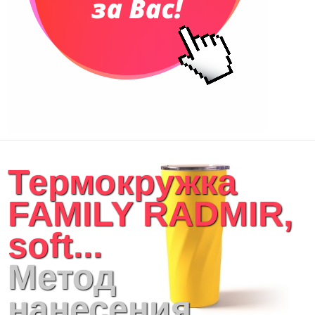
Термокружка
FAMILY RADMIR,
soft...
Метод
нанесения