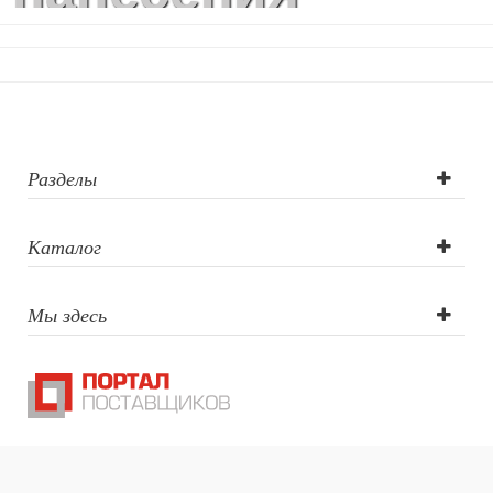
логотипа:
круговая
шелкография,
тампопечать,
Разделы
круговая УФ-
Каталог
печать
Мы здесь