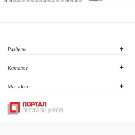
логотипа: УФ-
печать,
Гравировка по
окружности,
Разделы
Лазерная
Каталог
гравировка,
Мы здесь
Тампопечать