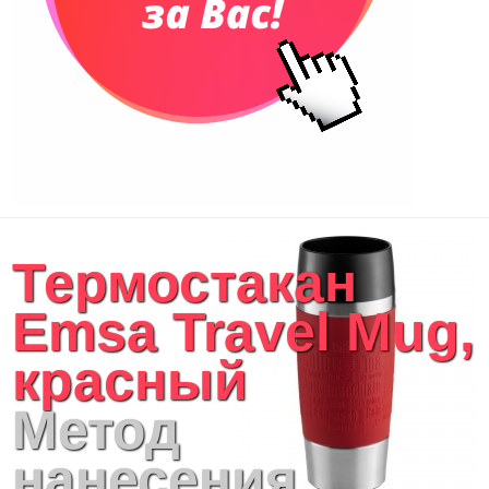
Термостакан
Emsa Travel Mug,
красный
Метод
нанесения