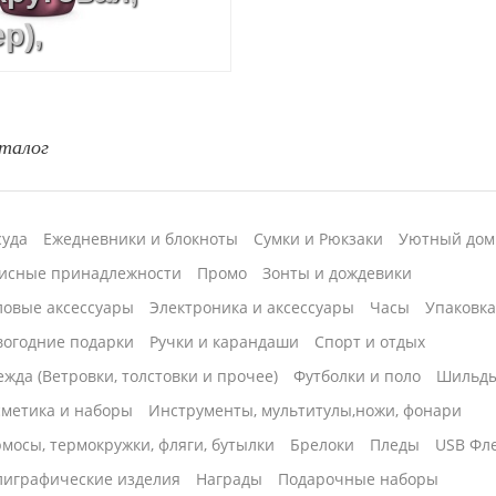
р),
овка круговая
талог
суда
Ежедневники и блокноты
Сумки и Рюкзаки
Уютный дом
исные принадлежности
Промо
Зонты и дождевики
ловые аксессуары
Электроника и аксессуары
Часы
Упаковк
вогодние подарки
Ручки и карандаши
Спорт и отдых
жда (Ветровки, толстовки и прочее)
Футболки и поло
Шильд
сметика и наборы
Инструменты, мультитулы,ножи, фонари
мосы, термокружки, фляги, бутылки
Брелоки
Пледы
USB Фл
лиграфические изделия
Награды
Подарочные наборы