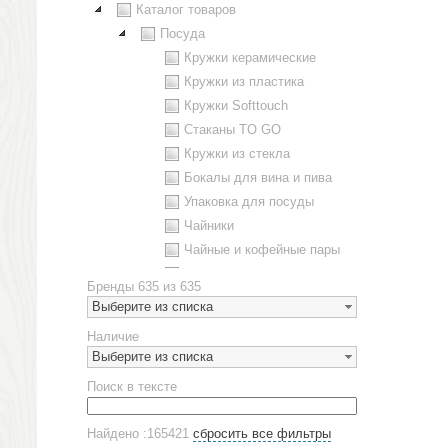
Каталог товаров
Посуда
Кружки керамические
Кружки из пластика
Кружки Softtouch
Стаканы TO GO
Кружки из стекла
Бокалы для вина и пива
Упаковка для посуды
Чайники
Чайные и кофейные пары
Металлическая посуда
Бренды
635 из 635
Наборы посуды
Выберите из списка
Предметы сервировки
Наличие
Стаканы
Выберите из списка
Эко кружки
Поиск в тексте
ЕВРОПОСУДА
Аксессуары
Найдено :165421
сбросить все фильтры
Ежедневники и блокноты