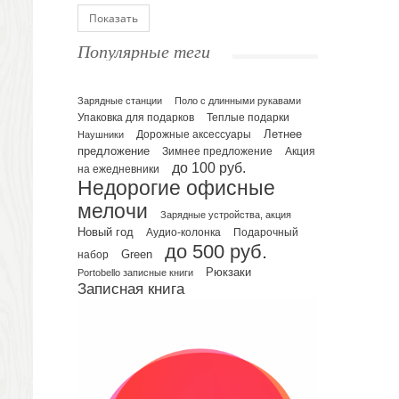
Блокноты
Показать
Ежедневники полудатированные
Популярные теги
Датированные ежедневники
Ежедневники недатированные
Планинги и телефонные книжки
Зарядные станции
Поло с длинными рукавами
Упаковка для подарков
Теплые подарки
Планинги датированные
Летнее
Наушники
Дорожные аксессуары
Планинги недатированные
предложение
Зимнее предложение
Акция
Телефонные книжки
до 100 руб.
на ежедневники
Недорогие офисные
Еженедельники
мелочи
Органайзер на ежедневник
Зарядные устройства, акция
Сумки и Рюкзаки
Новый год
Подарочный
Аудио-колонка
до 500 руб.
Сумки для планшетов и ноутбуков
Green
набор
Рюкзаки
Рюкзаки
Portobello записные книги
Записная книга
Конференц-сумки
Чемоданы
Сумки для покупок промо
Несессеры и косметички
Сумки спортивные