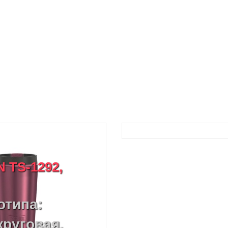
 TS-1292,
отипа:
круговая,