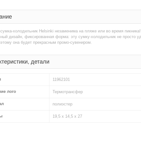
ание
сумка-холодильник Helsinki незаменима на пляже или во время пикника
ный дизайн, фиксированная форма: эту сумку-холодильник не просто уд
оэтому она будет прекрасным промо-сувениром.
ктеристики, детали
л
11962101
ние лого
Термотрансфер
ал
полиэстер
ы
19,5 х 14,5 х 27