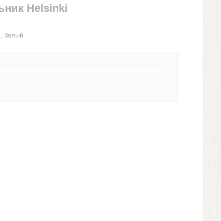
ник Helsinki
i, белый