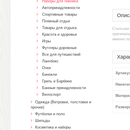
Наборы для пикника
Автопринадлежности
Спортивные товары
Опис
Пляжный отдых
Товары для отдыха
Стильная 
оригиналь
Красота и здоровье
именно п
Игры
Футляры дорожные
Все для путешествий
Хара
Ланчбокс
Очки
Артику
Бинокли
Гриль и Барбекю
Нанесе
Банные принадлежности
Велоспорт
Матери
Одежда (Ветровки, толстовки и
Размер
прочее)
Футболки и поло
Шильды
Косметика и наборы