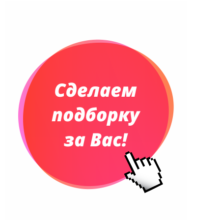
Ежедневники недатированные
Планинги и телефонные книжки
Планинги датированные
Планинги недатированные
Телефонные книжки
Еженедельники
Органайзер на ежедневник
Сумки и Рюкзаки
Сумки для планшетов и ноутбуков
Рюкзаки
Конференц-сумки
Чемоданы
Сумки для покупок промо
Несессеры и косметички
Сумки спортивные
Сумки дорожные
Портфели
Чехлы для планшетов и ноутбуков
Сумка на пояс или шею