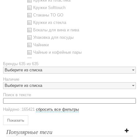
Кружки из пластика
Кружки Softtouch
Стаканы TO GO
Кружки из стекла
Бокалы для вина и пива
Упаковка для посуды
Чайники
Чайные и кофейные пары
Металлическая посуда
Бренды
635 из 635
Наборы посуды
Выберите из списка
Предметы сервировки
Наличие
Стаканы
Выберите из списка
Эко кружки
Поиск в тексте
ЕВРОПОСУДА
Аксессуары
Найдено :165421
сбросить все фильтры
Ежедневники и блокноты
Блокноты
Показать
Ежедневники полудатированные
Популярные теги
Датированные ежедневники