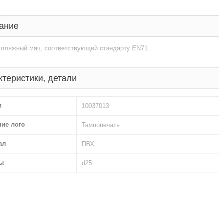
ание
 пляжный мяч, соответствующий стандарту EN71.
ктеристики, детали
л
10037013
ние лого
Тампопечать
ал
ПВХ
ы
d25