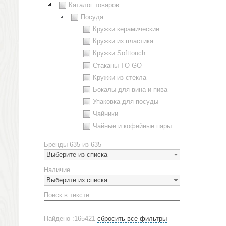
Каталог товаров
Посуда
Кружки керамические
Кружки из пластика
Кружки Softtouch
Стаканы TO GO
Кружки из стекла
Бокалы для вина и пива
Упаковка для посуды
Чайники
Чайные и кофейные пары
Металлическая посуда
Бренды
635 из 635
Наборы посуды
Выберите из списка
Предметы сервировки
Наличие
Стаканы
Выберите из списка
Эко кружки
Поиск в тексте
ЕВРОПОСУДА
Аксессуары
Найдено :165421
сбросить все фильтры
Ежедневники и блокноты