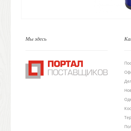
Природа и быт
Свечи и подсвечники
Садовый инвентарь
Домашний текстиль
Офисные принадлежности
Мы здесь
Ка
Настольные аксессуары
Настольные календари
Подставки для визиток записок телефонов
Канцтовары
По
Промо
Оф
Антистрессы
Светоотражатели
Де
Зажигалки
Но
Зеркала и косметички
Оде
Открывашки
Ко
Промо-мелочи
Зонты и дождевики
Тер
Зонты-трости
По
Складные зонты