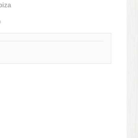
iza
й