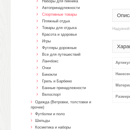
Наборы для пикника
Автопринадлежности
Спортивные товары
Опис
Пляжный отдых
Товары для отдыха
Надувной
Красота и здоровье
Игры
Хара
Футляры дорожные
Все для путешествий
Ланчбокс
Артику
Очки
Нанесе
Бинокли
Гриль и Барбекю
Матери
Банные принадлежности
Велоспорт
Размер
Одежда (Ветровки, толстовки и
прочее)
Футболки и поло
Шильды
Косметика и наборы