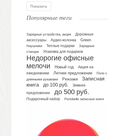
Блокноты
Показать
Ежедневники полудатированные
Популярные теги
Датированные ежедневники
Ежедневники недатированные
Планинги и телефонные книжки
Зарядные устройства, акция
Дорожные
Green
аксессуары
Аудио-колонка
Планинги датированные
Наушники
Теплые подарки
Зарядные
Планинги недатированные
Упаковка для подарков
станции
Телефонные книжки
Недорогие офисные
Еженедельники
мелочи
Новый год
Акция на
Органайзер на ежедневник
Летнее предложение
ежедневники
Поло с
Записная
Сумки и Рюкзаки
Рюкзаки
длинными рукавами
книга
до 100 руб.
Зимнее
Сумки для планшетов и ноутбуков
до 500 руб.
Рюкзаки
предложение
Подарочный набор
Portobello записные книги
Конференц-сумки
Чемоданы
Сумки для покупок промо
Несессеры и косметички
Сумки спортивные