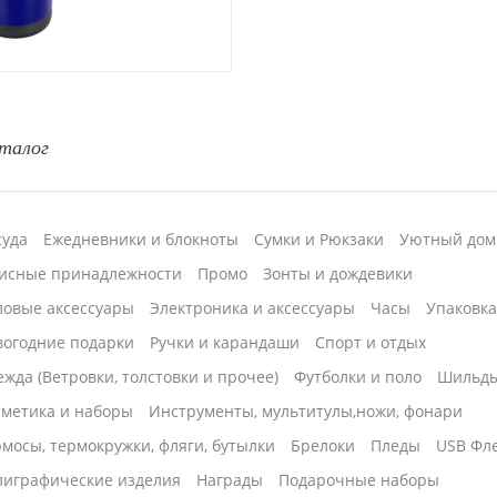
талог
суда
Ежедневники и блокноты
Сумки и Рюкзаки
Уютный дом
исные принадлежности
Промо
Зонты и дождевики
ловые аксессуары
Электроника и аксессуары
Часы
Упаковк
вогодние подарки
Ручки и карандаши
Спорт и отдых
жда (Ветровки, толстовки и прочее)
Футболки и поло
Шильд
сметика и наборы
Инструменты, мультитулы,ножи, фонари
мосы, термокружки, фляги, бутылки
Брелоки
Пледы
USB Фл
лиграфические изделия
Награды
Подарочные наборы