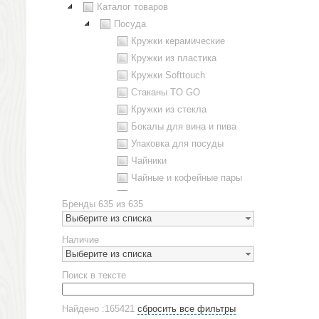
Каталог товаров
Посуда
Кружки керамические
Кружки из пластика
Кружки Softtouch
Стаканы TO GO
Кружки из стекла
Бокалы для вина и пива
Упаковка для посуды
Чайники
Чайные и кофейные пары
Металлическая посуда
Бренды
635 из 635
Наборы посуды
Выберите из списка
Предметы сервировки
Наличие
Стаканы
Выберите из списка
Эко кружки
Поиск в тексте
ЕВРОПОСУДА
Аксессуары
Найдено :165421
сбросить все фильтры
Ежедневники и блокноты