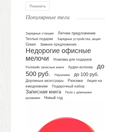
Блокноты
Показать
Ежедневники полудатированные
Популярные теги
Датированные ежедневники
Ежедневники недатированные
Летнее предложение
Планинги и телефонные книжки
Зарядные станции
Теплые подарки
Зарядные устройства, акция
Планинги датированные
Green
Зимнее предложение
Планинги недатированные
Недорогие офисные
Телефонные книжки
мелочи
Упаковка для подарков
Еженедельники
до
Portobello записные книги
Аудио-колонка
Органайзер на ежедневник
500 руб.
до 100 руб.
Наушники
Сумки и Рюкзаки
Рюкзаки
Дорожные аксессуары
Акция на
Сумки для планшетов и ноутбуков
Подарочный набор
ежедневники
Рюкзаки
Записная книга
Поло с длинными
Конференц-сумки
Новый год
рукавами
Чемоданы
Сумки для покупок промо
Несессеры и косметички
Сумки спортивные