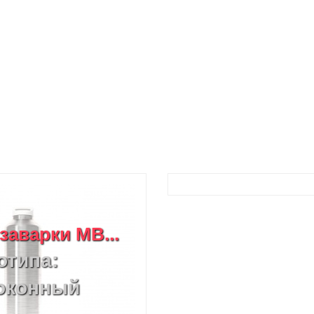
заварки MB...
отипа:
локонный