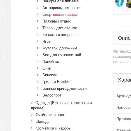
Наборы для пикника
Автопринадлежности
Спортивные товары
Пляжный отдых
Товары для отдыха
Красота и здоровье
Опис
Игры
Футляры дорожные
Фитнес-бр
Все для путешествий
самосовер
Ланчбокс
силикона.
Очки
Бинокли
Хара
Гриль и Барбекю
Банные принадлежности
Велоспорт
Артику
Одежда (Ветровки, толстовки и
Нанесе
прочее)
Футболки и поло
Произв
Шильды
Косметика и наборы
Матери