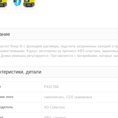
ание
аслет Keep fit с функцией шагомера, подсчета затраченных калорий и пр
шенствованию. Корпус изготовлен из прочного ABS-пластика, акриловый
 Длина ремешка регулируется. Поставляется с батарейками, которых хва
ктеристики, детали
л
P410.558
ние лого
тампопечать, CO2 гравировка
одитель
XD Collection
ал
ABS; силикон