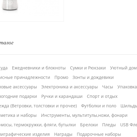
талог
суда
Ежедневники и блокноты
Сумки и Рюкзаки
Уютный дом
исные принадлежности
Промо
Зонты и дождевики
ловые аксессуары
Электроника и аксессуары
Часы
Упаковк
вогодние подарки
Ручки и карандаши
Спорт и отдых
жда (Ветровки, толстовки и прочее)
Футболки и поло
Шильд
сметика и наборы
Инструменты, мультитулы,ножи, фонари
мосы, термокружки, фляги, бутылки
Брелоки
Пледы
USB Фл
лиграфические изделия
Награды
Подарочные наборы