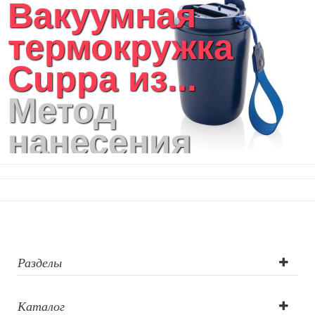
Вакуумная
термокружка
Cuppa из...
Метод
нанесения
логотипа:
лазерная
гравировка,
тампопечать,
Разделы
круговая
Каталог