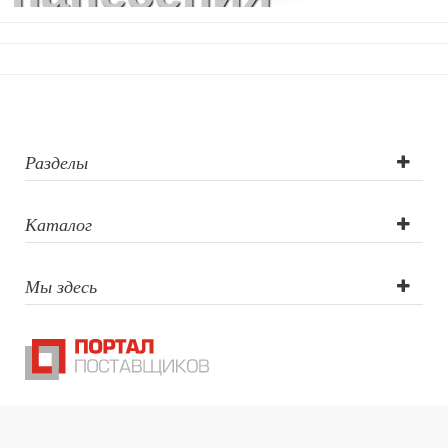
логотипа:
Трафаретная
печать круговая,
Термотрансфер,
Разделы
Деколь,
Каталог
Тампопечать
Мы здесь