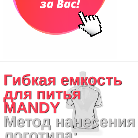
Гибкая емкость
для питья
MANDY
Метод нанесения
логотипа: