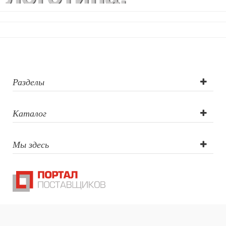
Гравировка
(оптоволоконны
лазер),
Тампопечать
Разделы
Каталог
Мы здесь