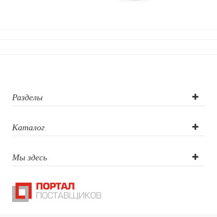
Шкатулки
Декоративные подушки
Интерьерные подарки
Винные аксессуары оптом
Свет
Природа и быт
Свечи и подсвечники
Садовый инвентарь
Разделы
Домашний текстиль
Офисные принадлежности
Каталог
Настольные аксессуары
Настольные календари
Подставки для визиток записок телефонов
Мы здесь
Канцтовары
Промо
Антистрессы
Светоотражатели
Зажигалки