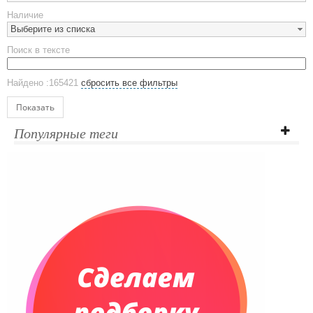
Предметы сервировки
Наличие
Стаканы
Выберите из списка
Эко кружки
Поиск в тексте
ЕВРОПОСУДА
Аксессуары
Найдено :165421
сбросить все фильтры
Ежедневники и блокноты
Блокноты
Показать
Ежедневники полудатированные
Популярные теги
Датированные ежедневники
Ежедневники недатированные
Планинги и телефонные книжки
Планинги датированные
Планинги недатированные
Телефонные книжки
Еженедельники
Органайзер на ежедневник
Сумки и Рюкзаки
Сумки для планшетов и ноутбуков
Рюкзаки