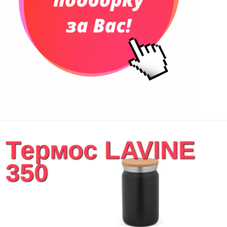
Конференц-сумки
Чемоданы
Сумки для покупок промо
Несессеры и косметички
Сумки спортивные
Сумки дорожные
Портфели
Чехлы для планшетов и ноутбуков
Сумка на пояс или шею
Аксессуары
Женские сумки
Термос LAVINE
Уютный дом
Текстиль для ванной комнаты
350
Кухонные приспособления
Кухонный текстиль
Ножи разделочные доски
Фоторамки и фотоальбомы
Уход за обувью
Игрушки