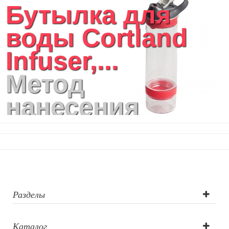
Бутылка для
воды Cortland
Infuser,...
Метод
нанесения
логотипа:
Тампопечать
Разделы
Каталог