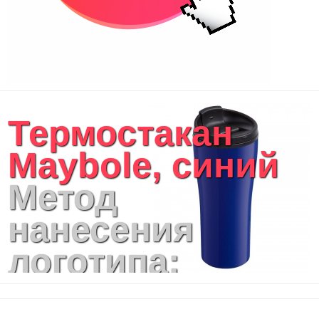
Термостакан
Maybole, синий
Метод
нанесения
логотипа:
Тампопечать