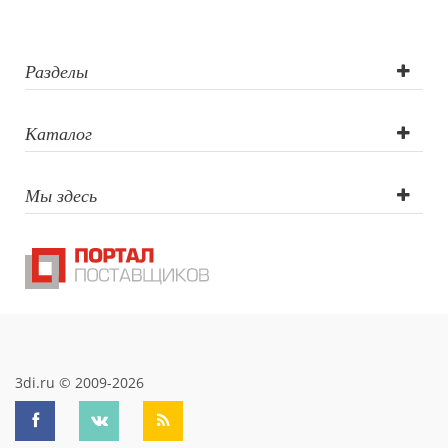
трансфером ,
Лазерная
Разделы
гравировка ,
Каталог
Шелкография с
Мы здесь
трансфером ,
Тампопечать (1
цвет), Деколь
3di.ru © 2009-2026