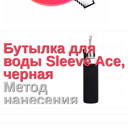
Бутылка для
воды Sleeve Ace,
черная
Метод
нанесения
логотипа:
Полноцвет с