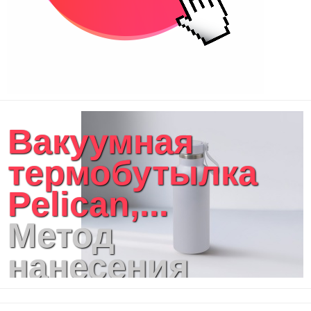
Вакуумная
термобутылка
Pelican,...
Метод
нанесения
логотипа: