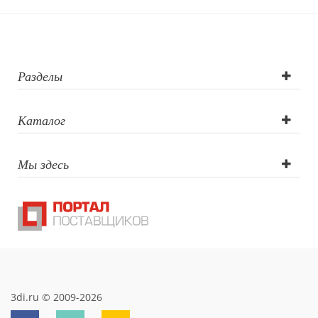
Гравировка
круговая (CO2
лазер), УФ DTF
Разделы
печать,
Каталог
Тампопечать,
Мы здесь
Гравировка
(CO2 лазер),
Цифровая
печать, УФ-
печать,
3di.ru © 2009-2026