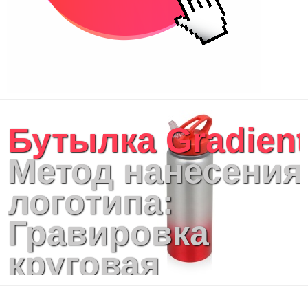
Бутылка Gradient
Метод нанесения
логотипа:
Гравировка
круговая
(оптоволоконны