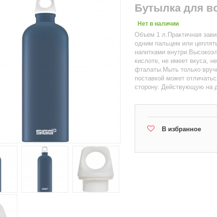
Бутылка для во
Нет в наличии
Объем 1 л.Практичная зав
одним пальцем или цеплять
напитками внутри.Высокоэл
кислоте, не имеет вкуса, н
фталаты.Мыть только вруч
поставкой может отличатьс
сторону. Действующую на д
В избранное