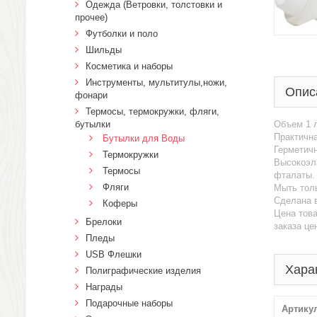
Одежда (Ветровки, толстовки и
прочее)
Футболки и поло
Шильды
Косметика и наборы
Инструменты, мультитулы,ножи,
Опис
фонари
Термосы, термокружки, фляги,
бутылки
Объем 1 
Практична
Бутылки для Воды
Герметичн
Термокружки
Высокоэла
Термосы
фталаты.
Фляги
Мыть тол
Сделана 
Коферы
Цена това
Брелоки
заказа це
Пледы
USB Флешки
Хара
Полиграфические изделия
Награды
Подарочные наборы
Артику