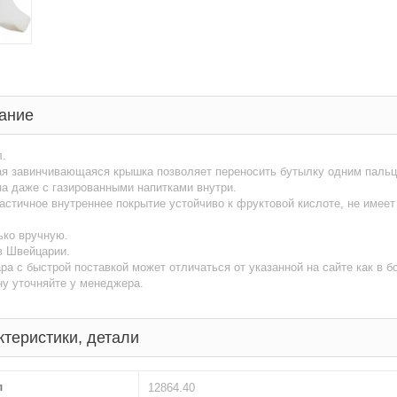
ание
л.
я завинчивающаяся крышка позволяет переносить бутылку одним пальце
а даже с газированными напитками внутри.
стичное внутреннее покрытие устойчиво к фруктовой кислоте, не имеет 
ько вручную.
в Швейцарии.
ра с быстрой поставкой может отличаться от указанной на сайте как в
ну уточняйте у менеджера.
ктеристики, детали
л
12864.40