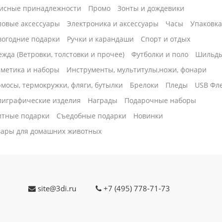
исные принадлежности
Промо
Зонты и дождевики
ловые аксессуары
Электроника и аксессуары
Часы
Упаковк
вогодние подарки
Ручки и карандаши
Спорт и отдых
жда (Ветровки, толстовки и прочее)
Футболки и поло
Шильд
сметика и наборы
Инструменты, мультитулы,ножи, фонари
мосы, термокружки, фляги, бутылки
Брелоки
Пледы
USB Фл
лиграфические изделия
Награды
Подарочные наборы
итные подарки
Cъедобные подарки
Новинки
вары для домашних животных
site@3di.ru
+7 (495) 778-71-73