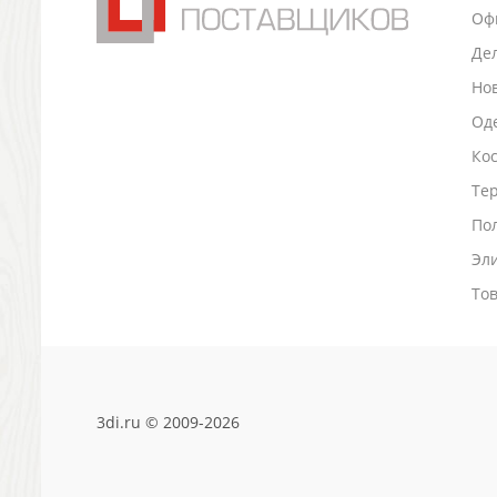
Оф
Антистрессы
Светоотражатели
Де
Зажигалки
Но
Зеркала и косметички
Оде
Открывашки
Ко
Промо-мелочи
Зонты и дождевики
Тер
Зонты-трости
По
Складные зонты
Эл
Дождевики
Деловые аксессуары
То
Дорожные органайзеры
Обложки для документов
Зажимы для купюр
Папки, блокноты
3di.ru © 2009-2026
Визитницы настольные
Платки шелковые
Кошельки, портмоне, ключницы