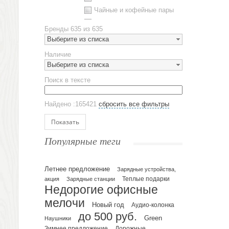
Чайные и кофейные пары
Металлическая посуда
Бренды
635 из 635
Наборы посуды
Выберите из списка
Предметы сервировки
Наличие
Стаканы
Выберите из списка
Эко кружки
Поиск в тексте
ЕВРОПОСУДА
Аксессуары
Найдено :165421
сбросить все фильтры
Ежедневники и блокноты
Блокноты
Показать
Ежедневники полудатированные
Популярные теги
Датированные ежедневники
Ежедневники недатированные
Летнее предложение
Планинги и телефонные книжки
Зарядные устройства,
акция
Зарядные станции
Теплые подарки
Планинги датированные
Недорогие офисные
Планинги недатированные
мелочи
Новый год
Аудио-колонка
Телефонные книжки
до 500 руб.
Green
Еженедельники
Наушники
Зимнее предложение
Дорожные