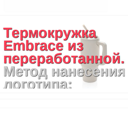
Термокружка
Embrace из
переработанной..
Метод нанесения
логотипа:
лазерная
гравировка,
тампопечать,