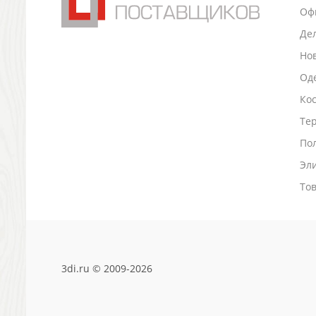
Оф
Антистрессы
Светоотражатели
Де
Зажигалки
Но
Зеркала и косметички
Оде
Открывашки
Ко
Промо-мелочи
Зонты и дождевики
Тер
Зонты-трости
По
Складные зонты
Эл
Дождевики
Деловые аксессуары
То
Дорожные органайзеры
Обложки для документов
Зажимы для купюр
Папки, блокноты
3di.ru © 2009-2026
Визитницы настольные
Платки шелковые
Кошельки, портмоне, ключницы