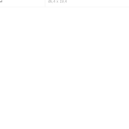
ы
d6,4 х 19,4