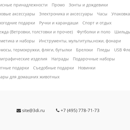
исные принадлежности
Промо
Зонты и дождевики
ловые аксессуары
Электроника и аксессуары
Часы
Упаковк
вогодние подарки
Ручки и карандаши
Спорт и отдых
жда (Ветровки, толстовки и прочее)
Футболки и поло
Шильд
сметика и наборы
Инструменты, мультитулы,ножи, фонари
мосы, термокружки, фляги, бутылки
Брелоки
Пледы
USB Фл
лиграфические изделия
Награды
Подарочные наборы
итные подарки
Cъедобные подарки
Новинки
вары для домашних животных
site@3di.ru
+7 (495) 778-71-73