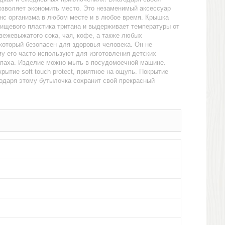
озволяет экономить место. Это незаменимый аксессуар
анс организма в любом месте и в любое время. Крышка
пищевого пластика тритана и выдерживает температуры от
свежевыжатого сока, чая, кофе, а также любых
который безопасен для здоровья человека. Он не
у его часто используют для изготовления детских
запаха. Изделие можно мыть в посудомоечной машине.
ытие soft touch protect, приятное на ощупь. Покрытие
годаря этому бутылочка сохранит свой прекрасный