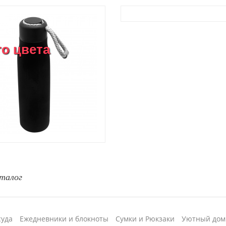
го цвета
талог
суда
Ежедневники и блокноты
Сумки и Рюкзаки
Уютный дом