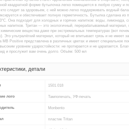
чной квадратной форме бутылочка легко помещается в любую сумку и п
 кто следит за здоровьем, с ней можно легко поддерживать водный бал
ксируется и обеспечивает полную герметичность. Бутылка сделана из 
20°C. Она подходит для холодных и горячих напитков: воды, лимонада, 
ных напитков. Тритан — это экологичный, перерабатываемый материал, 
химические вещества даже при экстремальных температурах (вот почем
). Это ультралёгкий материал, который не впитывает грязь и не имеет 
 MB Positive представлена в различных цветах и имеет специальное покр
высоким уровнем ударостойкости: не протирается и не царапается. Бла
ид и прослужит вам очень долго. Объём: 500 мл
ктеристики, детали
л
1501.018
ние лого
Тампопечать, УФ-печать
одитель
Monbento
ал
пластик Tritan