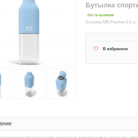
Бутылка спорти
Нет в наличии
Бутылка MB Positive 0,5 л, b
В избранное
ание
и практичная бутылка станет идеальным компаньоном в спортзале, пое