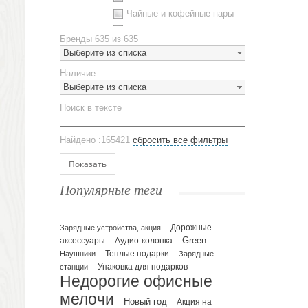
Чайные и кофейные пары
Металлическая посуда
Бренды
635 из 635
Наборы посуды
Выберите из списка
Предметы сервировки
Наличие
Стаканы
Выберите из списка
Эко кружки
Поиск в тексте
ЕВРОПОСУДА
Аксессуары
Найдено :165421
сбросить все фильтры
Ежедневники и блокноты
Блокноты
Показать
Ежедневники полудатированные
Популярные теги
Датированные ежедневники
Ежедневники недатированные
Планинги и телефонные книжки
Зарядные устройства, акция
Дорожные
Green
аксессуары
Аудио-колонка
Планинги датированные
Наушники
Теплые подарки
Зарядные
Планинги недатированные
Упаковка для подарков
станции
Телефонные книжки
Недорогие офисные
Еженедельники
мелочи
Новый год
Акция на