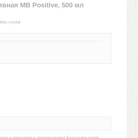
вная MB Positive, 500 мл
leu crystal
здках и ежедневных приключениях! Благодаря своей