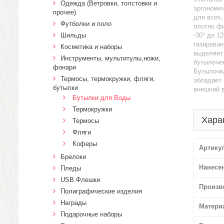
Одежда (Ветровки, толстовки и
эргономи
прочее)
для всех,
Футболки и поло
плотно фи
Шильды
-30° до 1
газирован
Косметика и наборы
выделяет 
Инструменты, мультитулы,ножи,
бутылочек
фонари
Бутылочка
Термосы, термокружки, фляги,
обладает 
бутылки
внешний в
Бутылки для Воды
Термокружки
Хара
Термосы
Фляги
Коферы
Артику
Брелоки
Нанесе
Пледы
USB Флешки
Произв
Полиграфические изделия
Награды
Матери
Подарочные наборы