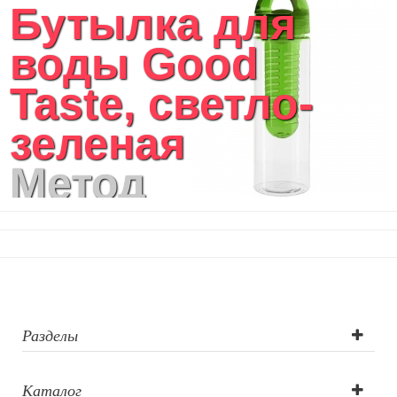
Бутылка для
воды Good
Taste, светло-
зеленая
Метод
нанесения
логотипа: УФ-
печать,
Тампопечать,
Разделы
Круговая УФ
Каталог