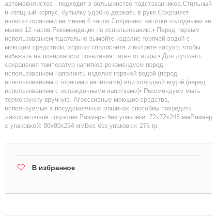
автомобилистов - подходит в большинство подстаканников.Стильный
и изящный корпус, бутылку удобно держать в руке.Сохраняет
напитки горячими не менее 6 часов.Сохраняет напитки холодными не
менее 12 часов.Рекомендации по использованию:• Перед первым
использованием тщательно вымойте изделие горячей водой с
моющим средством, хорошо сполосните и вытрите насухо, чтобы
избежать на поверхности появления пятен от воды.• Для лучшего
сохранения температур напитков рекомендуем перед
использованием наполнить изделие горячей водой (перед
использованием с горячими напитками) или холодной водой (перед
использованием с охлажденными напитками)• Рекомендуем мыть
термокружку вручную. Агрессивные моющие средства,
используемые в посудомоечных машинах способны повредить
лакокрасочное покрытие.Размеры без упаковки: 72х72х245 ммРазмер
с упаковкой: 80х80х254 ммВес без упаковки: 276 гр
В избранное