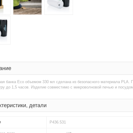
ание
ая банка Eco объемом 330 мл сделана из безопасного материала PLA. 
ру до 1,5 часов. Изделие совместимо с микроволновой печью и посудо
ктеристики, детали
л
P436.531