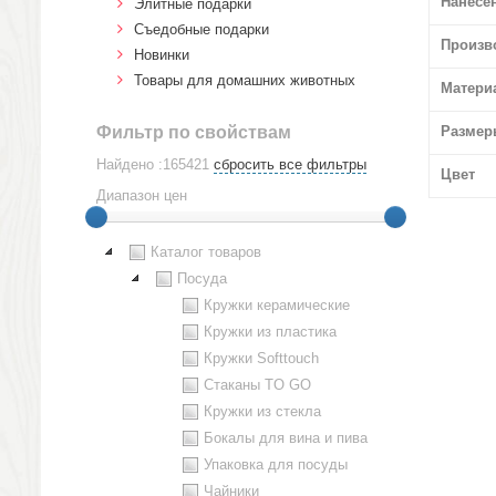
Нанесе
Элитные подарки
Cъедобные подарки
Произв
Новинки
Товары для домашних животных
Матери
Фильтр по свойствам
Размер
Найдено :165421
сбросить все фильтры
Цвет
Диапазон цен
Каталог товаров
Посуда
Кружки керамические
Кружки из пластика
Кружки Softtouch
Стаканы TO GO
Кружки из стекла
Бокалы для вина и пива
Упаковка для посуды
Чайники