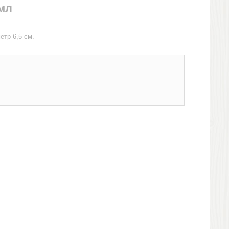
 мл
етр 6,5 см.