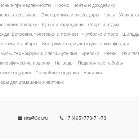
исные принадлежности
Промо
Зонты и дождевики
ловые аксессуары
Электроника и аксессуары
Часы
Упаковк
вогодние подарки
Ручки и карандаши
Спорт и отдых
жда (Ветровки, толстовки и прочее)
Футболки и поло
Шильд
сметика и наборы
Инструменты, мультитулы,ножи, фонари
мосы, термокружки, фляги, бутылки
Брелоки
Пледы
USB Фл
лиграфические изделия
Награды
Подарочные наборы
итные подарки
Cъедобные подарки
Новинки
вары для домашних животных
site@3di.ru
+7 (495) 778-71-73