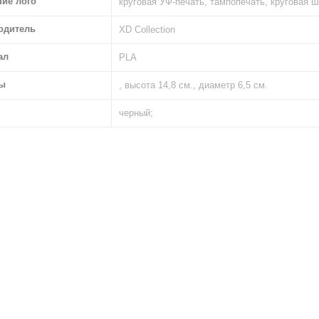
ние лого
круговая УФ-печать, тампопечать, круговая 
одитель
XD Collection
ал
PLA
ы
, высота 14,8 см., диаметр 6,5 см.
черный;