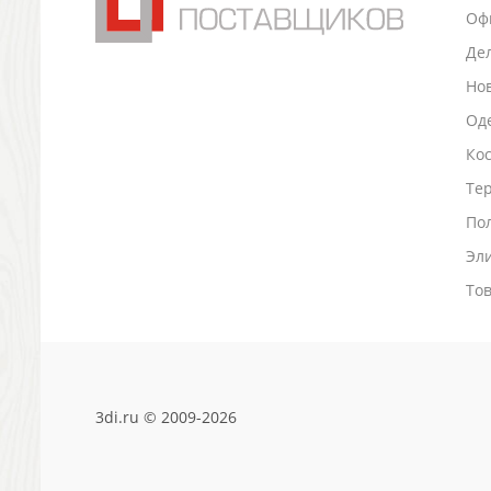
Оф
Антистрессы
Светоотражатели
Де
Зажигалки
Но
Зеркала и косметички
Оде
Открывашки
Ко
Промо-мелочи
Зонты и дождевики
Тер
Зонты-трости
По
Складные зонты
Эл
Дождевики
Деловые аксессуары
То
Дорожные органайзеры
Обложки для документов
Зажимы для купюр
Папки, блокноты
3di.ru © 2009-2026
Визитницы настольные
Платки шелковые
Кошельки, портмоне, ключницы