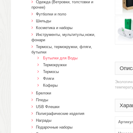
Одежда (Ветровки, толстовки и
прочее)
Футболки и поло
Шильды
Косметика и наборы
Инструменты, мультитулы,ножи,
фонари
Термосы, термокружки, фляги,
бутылки
Бутылки для Воды
Термокружки
Опис
Термосы
Фляги
Экологичн
Коферы
температу
Брелоки
Пледы
Хара
USB Флешки
Полиграфические изделия
Награды
Артику
Подарочные наборы