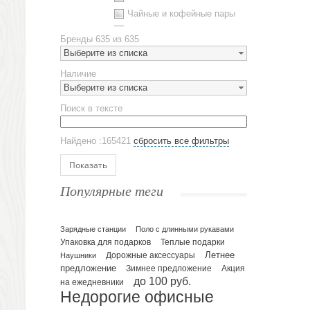
Чайные и кофейные пары
Металлическая посуда
Бренды
635 из 635
Наборы посуды
Выберите из списка
Предметы сервировки
Наличие
Стаканы
Выберите из списка
Эко кружки
Поиск в тексте
ЕВРОПОСУДА
Аксессуары
Найдено :165421
сбросить все фильтры
Ежедневники и блокноты
Блокноты
Показать
Ежедневники полудатированные
Популярные теги
Датированные ежедневники
Ежедневники недатированные
Планинги и телефонные книжки
Зарядные станции
Поло с длинными рукавами
Упаковка для подарков
Теплые подарки
Планинги датированные
Летнее
Наушники
Дорожные аксессуары
Планинги недатированные
предложение
Зимнее предложение
Акция
Телефонные книжки
до 100 руб.
на ежедневники
Недорогие офисные
Еженедельники