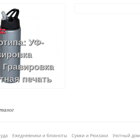
tz
отипа: УФ-
вировка
, Гравировка
тная печать
ь, УФ-печать
талог
суда
Ежедневники и блокноты
Сумки и Рюкзаки
Уютный дом