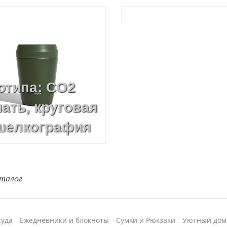
отипа: CO2
ать, круговая
 шелкография
талог
суда
Ежедневники и блокноты
Сумки и Рюкзаки
Уютный дом