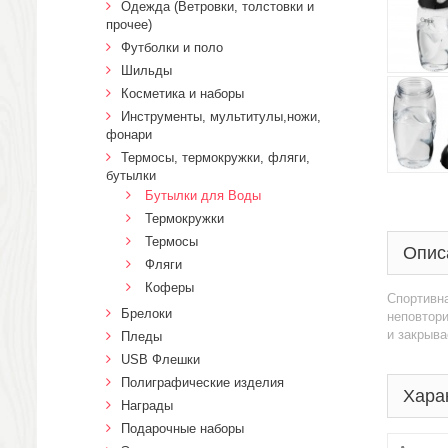
Одежда (Ветровки, толстовки и
прочее)
Футболки и поло
Шильды
Косметика и наборы
Инструменты, мультитулы,ножи,
фонари
Термосы, термокружки, фляги,
бутылки
Бутылки для Воды
Термокружки
Термосы
Опис
Фляги
Коферы
Спортивна
Брелоки
неповтор
и закрыва
Пледы
USB Флешки
Полиграфические изделия
Хара
Награды
Подарочные наборы