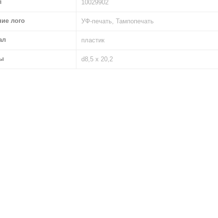
л
10029902
ние лого
УФ-печать, Тампопечать
ал
пластик
ы
d8,5 х 20,2