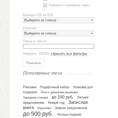
Чайные и кофейные пары
Металлическая посуда
Бренды
635 из 635
Наборы посуды
Выберите из списка
Предметы сервировки
Наличие
Стаканы
Выберите из списка
Эко кружки
Поиск в тексте
ЕВРОПОСУДА
Аксессуары
Найдено :165421
сбросить все фильтры
Ежедневники и блокноты
Блокноты
Показать
Ежедневники полудатированные
Популярные теги
Датированные ежедневники
Ежедневники недатированные
Рюкзаки
Подарочный набор
Упаковка для
Планинги и телефонные книжки
подарков
Поло с длинными рукавами
Планинги датированные
до 100 руб.
Летнее
Зарядные станции
Планинги недатированные
Записная
предложение
Новый год
Телефонные книжки
книга
Зимнее предложение
Наушники
до 500 руб.
Еженедельники
Теплые подарки