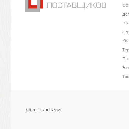
Оф
Антистрессы
Светоотражатели
Де
Зажигалки
Но
Зеркала и косметички
Оде
Открывашки
Промо-мелочи
Ко
Зонты и дождевики
Тер
Зонты-трости
По
Складные зонты
Эл
Дождевики
Деловые аксессуары
То
Дорожные органайзеры
Обложки для документов
Зажимы для купюр
Папки, блокноты
Визитницы настольные
3di.ru © 2009-2026
Платки шелковые
Кошельки, портмоне, ключницы