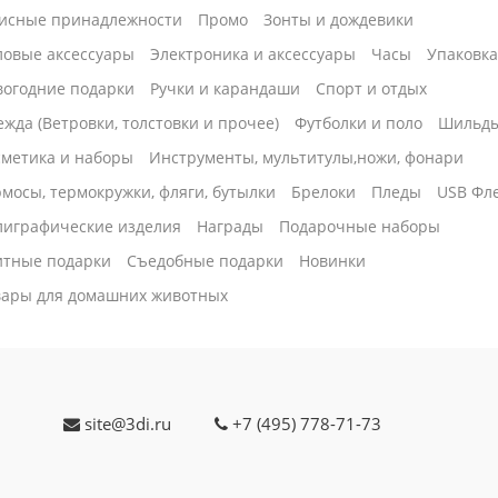
исные принадлежности
Промо
Зонты и дождевики
ловые аксессуары
Электроника и аксессуары
Часы
Упаковк
вогодние подарки
Ручки и карандаши
Спорт и отдых
жда (Ветровки, толстовки и прочее)
Футболки и поло
Шильд
сметика и наборы
Инструменты, мультитулы,ножи, фонари
мосы, термокружки, фляги, бутылки
Брелоки
Пледы
USB Фл
лиграфические изделия
Награды
Подарочные наборы
итные подарки
Cъедобные подарки
Новинки
вары для домашних животных
site@3di.ru
+7 (495) 778-71-73