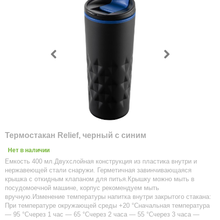
Термостакан Relief, черный с синим
Нет в наличии
Емкость 400 мл.Двухслойная конструкция из пластика внутри и
нержавеющей стали снаружи. Герметичная завинчивающаяся
крышка с откидным клапаном для питья.Крышку можно мыть в
посудомоечной машине, корпус рекомендуем мыть
вручную.Изменение температуры напитка внутри закрытого стакана:
При температуре окружающей среды +20 °Сначальная температура
— 95 °Счерез 1 час — 65 °Счерез 2 часа — 55 °Счерез 3 часа —