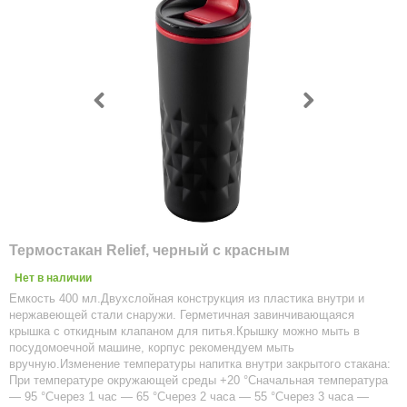
Термостакан Relief, черный с красным
Нет в наличии
Емкость 400 мл.Двухслойная конструкция из пластика внутри и
нержавеющей стали снаружи. Герметичная завинчивающаяся
крышка с откидным клапаном для питья.Крышку можно мыть в
посудомоечной машине, корпус рекомендуем мыть
вручную.Изменение температуры напитка внутри закрытого стакана:
При температуре окружающей среды +20 °Сначальная температура
— 95 °Счерез 1 час — 65 °Счерез 2 часа — 55 °Счерез 3 часа —