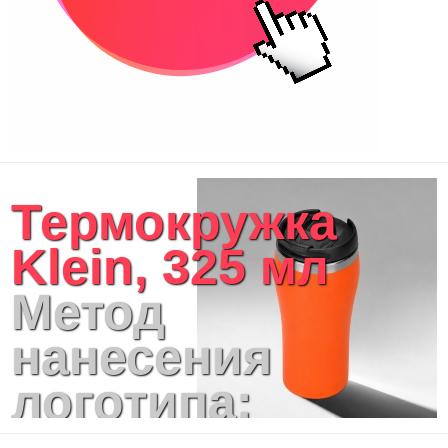
Термокружка
Klein, 325 мл
Метод
нанесения
логотипа:
Тампопечать,