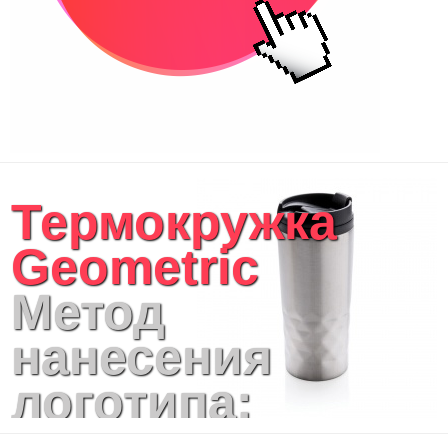
Термокружка
Geometric
Метод
нанесения
логотипа:
круговая УФ-