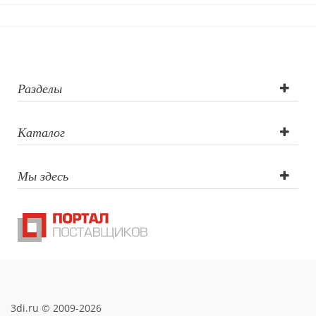
печать,
лазерная
гравировка,
Разделы
круговая
Каталог
шелкография,
Мы здесь
тампопечать
3di.ru © 2009-2026