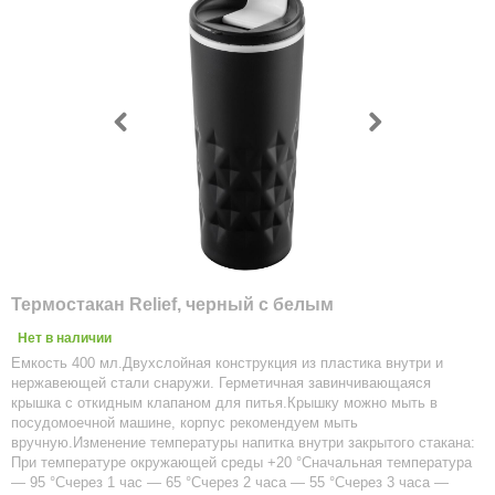
Термостакан Relief, черный с белым
Нет в наличии
Емкость 400 мл.Двухслойная конструкция из пластика внутри и
нержавеющей стали снаружи. Герметичная завинчивающаяся
крышка с откидным клапаном для питья.Крышку можно мыть в
посудомоечной машине, корпус рекомендуем мыть
вручную.Изменение температуры напитка внутри закрытого стакана:
При температуре окружающей среды +20 °Сначальная температура
— 95 °Счерез 1 час — 65 °Счерез 2 часа — 55 °Счерез 3 часа —