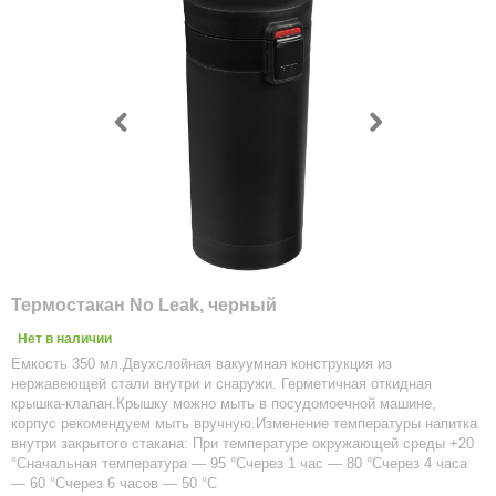
Термостакан No Leak, черный
Нет в наличии
Емкость 350 мл.Двухслойная вакуумная конструкция из
нержавеющей стали внутри и снаружи. Герметичная откидная
крышка-клапан.Крышку можно мыть в посудомоечной машине,
корпус рекомендуем мыть вручную.Изменение температуры напитка
внутри закрытого стакана: При температуре окружающей среды +20
°Сначальная температура — 95 °Счерез 1 час — 80 °Счерез 4 часа
— 60 °Счерез 6 часов — 50 °С