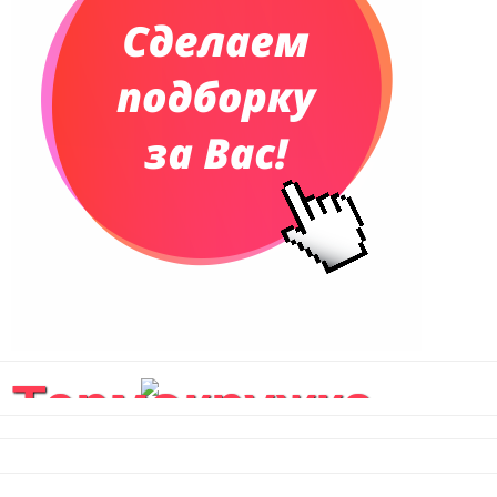
Термокружка
вакуумная Соло