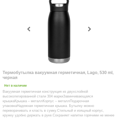
Термобутылка вакуумная герметичная, Lago, 530 ml,
черная
Нет в наличии
Вакуумная герметичная конструкция из двухслойной
высоколегированной стали 304 маркиЗавинчивающаяся
крышкаКрышка – металлКорпус – металлПодарочная
упаковкаНадежная герметичная крышка. Бутылку можно
переворачивать и класть в сумку.Стильный и изящный корпус,
кружку удобно держать в руке.Сохраняет напитки горячими не менее