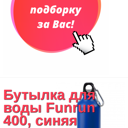
Бутылка для
воды Funrun
400, синяя