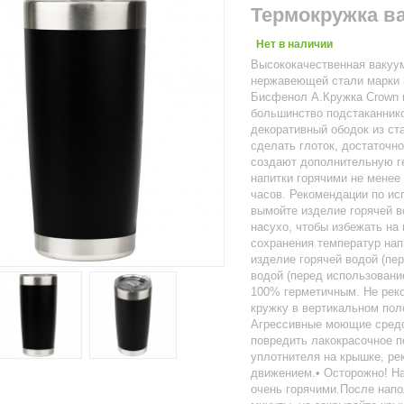
Термокружка ва
Нет в наличии
Высококачественная вакуум
нержавеющей стали марки 
Бисфенол А.Кружка Crown 
большинство подстаканник
декоративный ободок из ст
сделать глоток, достаточн
создают дополнительную г
напитки горячими не менее
часов. Рекомендации по и
вымойте изделие горячей 
насухо, чтобы избежать на
сохранения температур на
изделие горячей водой (пе
водой (перед использовани
100% герметичным. Не реко
кружку в вертикальном по
Агрессивные моющие средс
повредить лакокрасочное п
уплотнителя на крышке, р
движением.• Осторожно! На
очень горячими.После напо