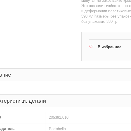
минуты, не закрывайте кры
Это позволит избежать пов
и деформации пластиковых
590 млРазмеры без упаковк
без упаковки: 330 гр
В избранное
ание
ктеристики, детали
л
205391.010
одитель
Portobello