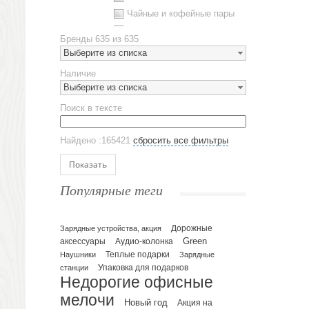
Чайные и кофейные пары
Металлическая посуда
Бренды
635 из 635
Наборы посуды
Выберите из списка
Предметы сервировки
Наличие
Стаканы
Выберите из списка
Эко кружки
Поиск в тексте
ЕВРОПОСУДА
Аксессуары
Найдено :165421
сбросить все фильтры
Ежедневники и блокноты
Блокноты
Показать
Ежедневники полудатированные
Популярные теги
Датированные ежедневники
Ежедневники недатированные
Планинги и телефонные книжки
Зарядные устройства, акция
Дорожные
Green
аксессуары
Аудио-колонка
Планинги датированные
Наушники
Теплые подарки
Зарядные
Планинги недатированные
Упаковка для подарков
станции
Телефонные книжки
Недорогие офисные
Еженедельники
мелочи
Новый год
Акция на