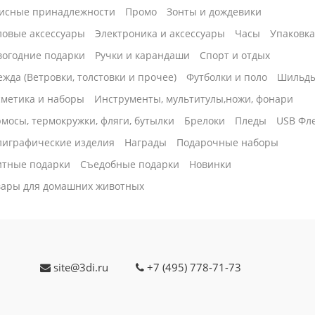
исные принадлежности
Промо
Зонты и дождевики
ловые аксессуары
Электроника и аксессуары
Часы
Упаковк
вогодние подарки
Ручки и карандаши
Спорт и отдых
жда (Ветровки, толстовки и прочее)
Футболки и поло
Шильд
сметика и наборы
Инструменты, мультитулы,ножи, фонари
мосы, термокружки, фляги, бутылки
Брелоки
Пледы
USB Фл
лиграфические изделия
Награды
Подарочные наборы
итные подарки
Cъедобные подарки
Новинки
вары для домашних животных
site@3di.ru
+7 (495) 778-71-73