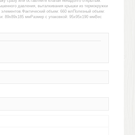
шку сразу или оставляйте клапан ненадолго открытым.
ышенного давления, выталкивания крышки из термокружки
 элементов.Фактический объем: 660 млПолезный объем:
и: 89х89х185 ммРазмер с упаковкой: 95х95х190 ммВес