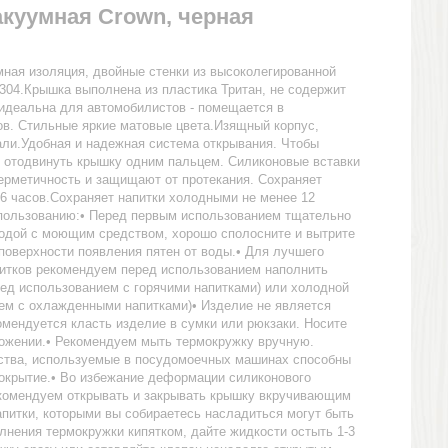
куумная Crown, черная
ная изоляция, двойные стенки из высоколегированной
304.Крышка выполнена из пластика Тритан, не содержит
идеальна для автомобилистов - помещается в
ов. Стильные яркие матовые цвета.Изящный корпус,
али.Удобная и надежная система открывания. Чтобы
о отодвинуть крышку одним пальцем. Силиконовые вставки
ерметичность и защищают от протекания. Сохраняет
 6 часов.Сохраняет напитки холодными не менее 12
спользованию:• Перед первым использованием тщательно
водой с моющим средством, хорошо сполосните и вытрите
 поверхности появления пятен от воды.• Для лучшего
питков рекомендуем перед использованием наполнить
ред использованием с горячими напитками) или холодной
ем с охлажденными напитками)• Изделие не является
мендуется класть изделие в сумки или рюкзаки. Носите
ложении.• Рекомендуем мыть термокружку вручную.
тва, используемые в посудомоечных машинах способны
окрытие.• Во избежание деформации силиконового
екомендуем открывать и закрывать крышку вкручивающим
питки, которыми вы собираетесь насладиться могут быть
лнения термокружки кипятком, дайте жидкости остыть 1-3