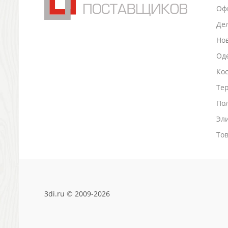
Оф
Антистрессы
Светоотражатели
Де
Зажигалки
Но
Зеркала и косметички
Оде
Открывашки
Ко
Промо-мелочи
Зонты и дождевики
Тер
Зонты-трости
По
Складные зонты
Эл
Дождевики
Деловые аксессуары
То
Дорожные органайзеры
Обложки для документов
Зажимы для купюр
Папки, блокноты
3di.ru © 2009-2026
Визитницы настольные
Платки шелковые
Кошельки, портмоне, ключницы