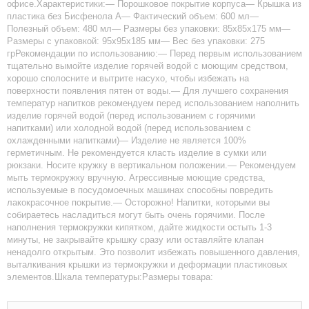
офисе.Характеристики:— Порошковое покрытие корпуса— Крышка из
пластика без Бисфенола А— Фактический объем: 600 мл—
Полезный объем: 480 мл— Размеры без упаковки: 85х85х175 мм—
Размеры с упаковкой: 95х95х185 мм— Вес без упаковки: 275
грРекомендации по использованию:— Перед первым использованием
тщательно вымойте изделие горячей водой с моющим средством,
хорошо сполосните и вытрите насухо, чтобы избежать на
поверхности появления пятен от воды.— Для лучшего сохранения
температур напитков рекомендуем перед использованием наполнить
изделие горячей водой (перед использованием с горячими
напитками) или холодной водой (перед использованием с
охлажденными напитками)— Изделие не является 100%
герметичным. Не рекомендуется класть изделие в сумки или
рюкзаки. Носите кружку в вертикальном положении.— Рекомендуем
мыть термокружку вручную. Агрессивные моющие средства,
используемые в посудомоечных машинах способны повредить
лакокрасочное покрытие.— Осторожно! Напитки, которыми вы
собираетесь насладиться могут быть очень горячими. После
наполнения термокружки кипятком, дайте жидкости остыть 1-3
минуты, не закрывайте крышку сразу или оставляйте клапан
ненадолго открытым. Это позволит избежать повышенного давления,
выталкивания крышки из термокружки и деформации пластиковых
элементов.Шкала температуры:Размеры товара: