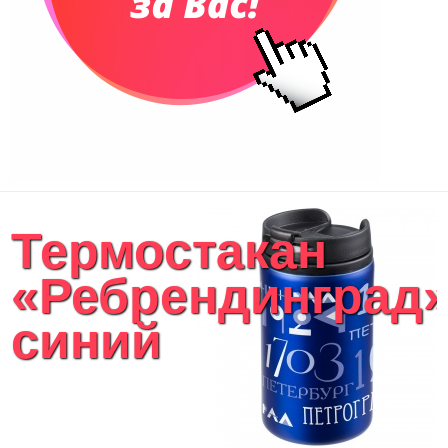
Термостакан
«Ребрендинград»
синий