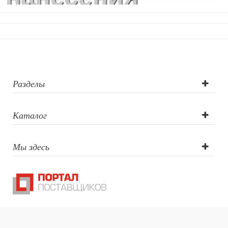
логотипа:
тампопечать,
лазерная
гравировка,
Разделы
тампопечать
Каталог
Мы здесь