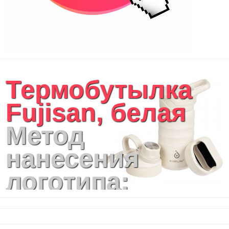
Термобутылка
Fujisan, белая
Метод
нанесения
логотипа:
Лазерная
гравировка , УФ-