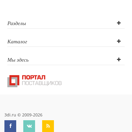
печать ,
Круговая УФ
Разделы
печать ,
Каталог
Тампопечать (1
Мы здесь
цвет),
Гравировка по
окружности
3di.ru © 2009-2026