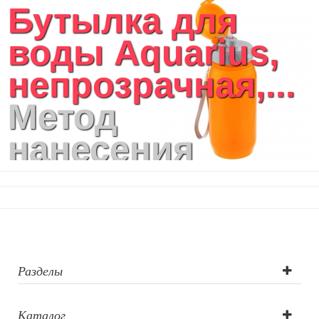
Бутылка для
воды Aquarius,
непрозрачная,...
Метод
нанесения
логотипа:
Тампопечать
Разделы
Каталог