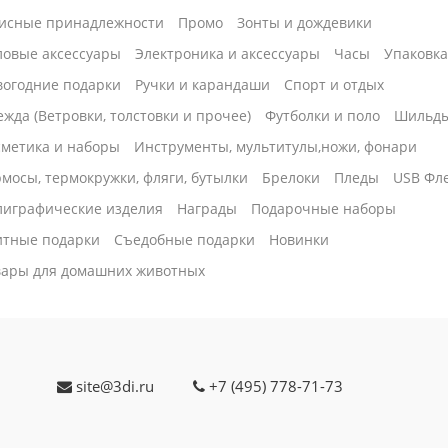
исные принадлежности
Промо
Зонты и дождевики
ловые аксессуары
Электроника и аксессуары
Часы
Упаковк
вогодние подарки
Ручки и карандаши
Спорт и отдых
жда (Ветровки, толстовки и прочее)
Футболки и поло
Шильд
сметика и наборы
Инструменты, мультитулы,ножи, фонари
мосы, термокружки, фляги, бутылки
Брелоки
Пледы
USB Фл
лиграфические изделия
Награды
Подарочные наборы
итные подарки
Cъедобные подарки
Новинки
вары для домашних животных
site@3di.ru
+7 (495) 778-71-73