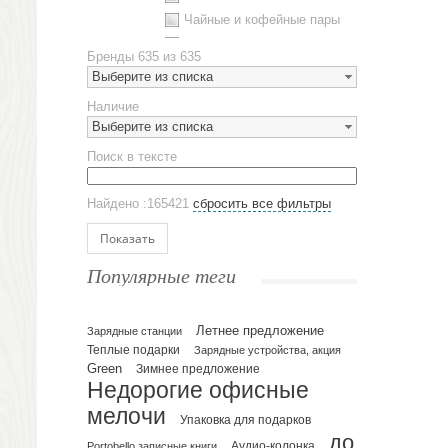
Чайные и кофейные пары
Металлическая посуда
Бренды
635 из 635
Наборы посуды
Выберите из списка
Предметы сервировки
Наличие
Стаканы
Выберите из списка
Эко кружки
Поиск в тексте
ЕВРОПОСУДА
Аксессуары
Найдено :165421
сбросить все фильтры
Ежедневники и блокноты
Блокноты
Показать
Ежедневники полудатированные
Популярные теги
Датированные ежедневники
Ежедневники недатированные
Летнее предложение
Планинги и телефонные книжки
Зарядные станции
Теплые подарки
Зарядные устройства, акция
Планинги датированные
Green
Зимнее предложение
Планинги недатированные
Недорогие офисные
Телефонные книжки
мелочи
Упаковка для подарков
Еженедельники
до
Portobello записные книги
Аудио-колонка