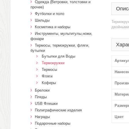
Одежда (Ветровки, толстовки и
прочее)
Опис
Футболки и поло
Шильды
Термокруж
Косметика и наборы
двойными 
Инструменты, мультитулы,ножи,
фонари
Хара
Термосы, термокружки, фляги,
бутылки
Бутылки для Воды
Артику
Термокружки
Термосы
Нанесе
Фляги
Коферы
Произв
Брелоки
Матери
Пледы
USB Флешки
Размер
Полиграфические изделия
Награды
Цвет
Подарочные наборы