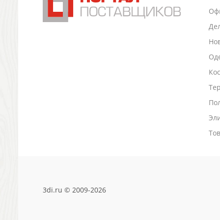
Антистрессы
Оф
Светоотражатели
Де
Зажигалки
Но
Зеркала и косметички
Оде
Открывашки
Промо-мелочи
Ко
Зонты и дождевики
Тер
Зонты-трости
По
Складные зонты
Дождевики
Эл
Деловые аксессуары
То
Дорожные органайзеры
Обложки для документов
Зажимы для купюр
Папки, блокноты
Визитницы настольные
3di.ru © 2009-2026
Платки шелковые
Кошельки, портмоне, ключницы