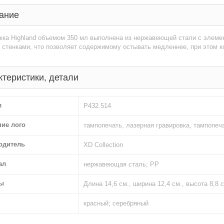
ание
ка Highland объемом 350 мл выполнена из нержавеющей стали с элемен
стенками, что позволяет содержимому остывать медленнее, при этом ко
ктеристики, детали
л
P432.514
ние лого
тампопечать, лазерная гравировка, тампопеч
одитель
XD Collection
ал
нержавеющая сталь; PP
ы
Длина 14,6 см., ширина 12,4 см., высота 8,8 с
красный; серебряный