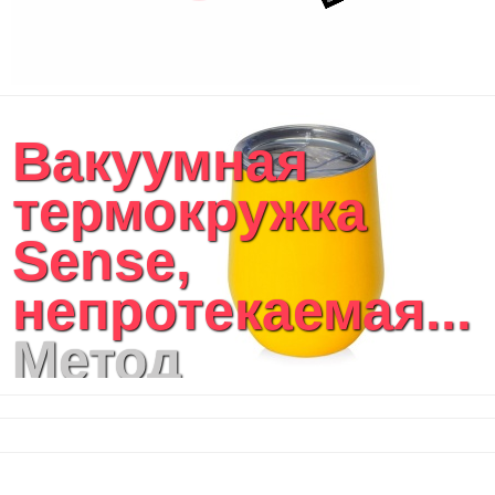
Вакуумная
термокружка
Sense,
непротекаемая...
Метод
нанесения
логотипа: