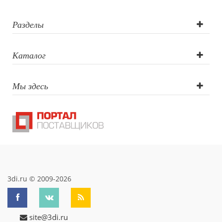
Трафаретная
печать круговая,
Разделы
Тампопечать,
Каталог
Гравировка
Мы здесь
(CO2 лазер),
Гравировка
круговая (CO2
лазер),
Гравировка XL
3di.ru © 2009-2026
(СО2)
site@3di.ru