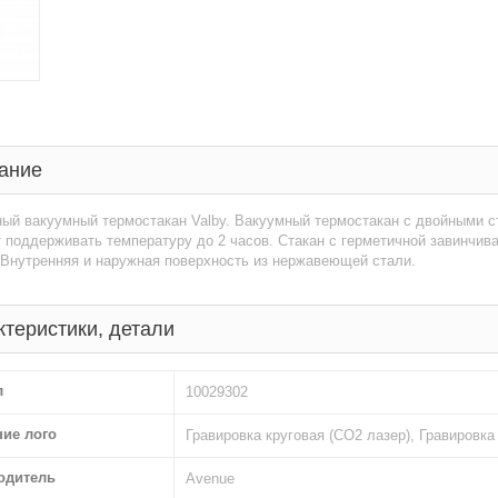
ание
ный вакуумный термостакан Valby. Вакуумный термостакан с двойными 
 поддерживать температуру до 2 часов. Стакан с герметичной завинчи
 Внутренняя и наружная поверхность из нержавеющей стали.
ктеристики, детали
л
10029302
ние лого
Гравировка круговая (CO2 лазер), Гравировка
одитель
Avenue