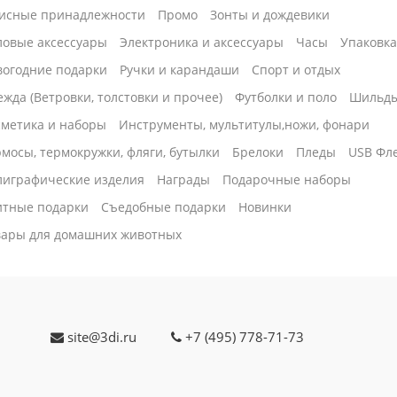
исные принадлежности
Промо
Зонты и дождевики
ловые аксессуары
Электроника и аксессуары
Часы
Упаковк
вогодние подарки
Ручки и карандаши
Спорт и отдых
жда (Ветровки, толстовки и прочее)
Футболки и поло
Шильд
сметика и наборы
Инструменты, мультитулы,ножи, фонари
мосы, термокружки, фляги, бутылки
Брелоки
Пледы
USB Фл
лиграфические изделия
Награды
Подарочные наборы
итные подарки
Cъедобные подарки
Новинки
вары для домашних животных
site@3di.ru
+7 (495) 778-71-73