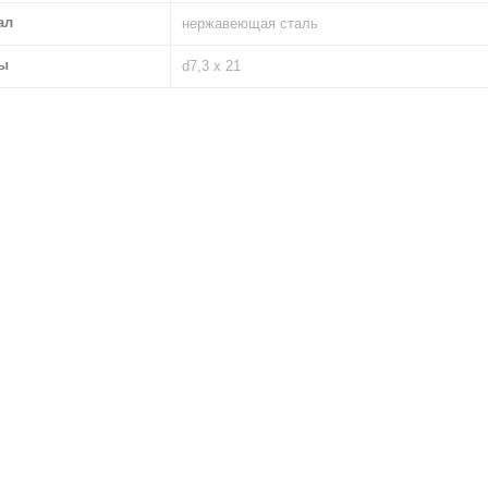
ал
нержавеющая сталь
ы
d7,3 х 21