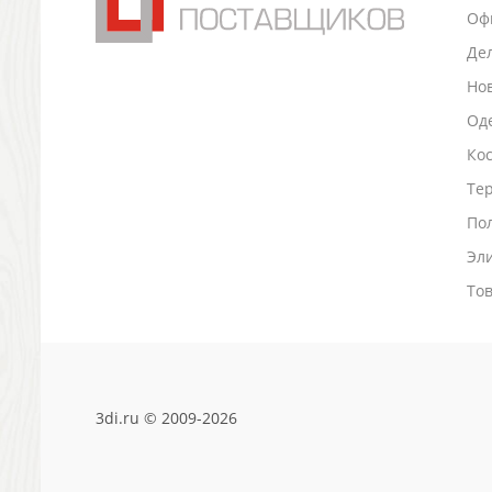
Оф
Антистрессы
Светоотражатели
Де
Зажигалки
Но
Зеркала и косметички
Оде
Открывашки
Ко
Промо-мелочи
Зонты и дождевики
Тер
Зонты-трости
По
Складные зонты
Эл
Дождевики
Деловые аксессуары
То
Дорожные органайзеры
Обложки для документов
Зажимы для купюр
Папки, блокноты
3di.ru © 2009-2026
Визитницы настольные
Платки шелковые
Кошельки, портмоне, ключницы