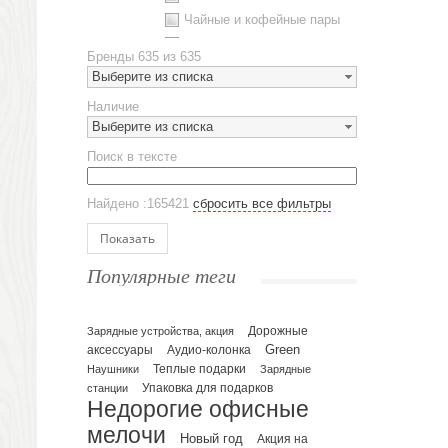
Чайные и кофейные пары
Металлическая посуда
Бренды
635 из 635
Наборы посуды
Выберите из списка
Предметы сервировки
Наличие
Стаканы
Выберите из списка
Эко кружки
Поиск в тексте
ЕВРОПОСУДА
Аксессуары
Найдено :165421
сбросить все фильтры
Ежедневники и блокноты
Блокноты
Показать
Ежедневники полудатированные
Популярные теги
Датированные ежедневники
Ежедневники недатированные
Планинги и телефонные книжки
Зарядные устройства, акция
Дорожные
Green
аксессуары
Аудио-колонка
Планинги датированные
Наушники
Теплые подарки
Зарядные
Планинги недатированные
Упаковка для подарков
станции
Телефонные книжки
Недорогие офисные
Еженедельники
мелочи
Новый год
Акция на