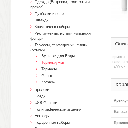
Одежда (Ветровки, толстовки и
прочее)
Футболки и поло
Шильды
Косметика и наборы
Инструменты, мультитулы,ножи,
фонари
Опис
Термосы, термокружки, фляги,
бутылки
Бутылки для Воды
Герметич
позволяет
Термокружки
– 400 мл.
Термосы
Фляги
Коферы
Хара
Брелоки
Пледы
Артику
USB Флешки
Полиграфические изделия
Нанесе
Награды
Подарочные наборы
Произв