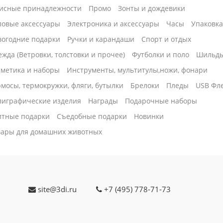
исные принадлежности
Промо
Зонты и дождевики
ловые аксессуары
Электроника и аксессуары
Часы
Упаковк
вогодние подарки
Ручки и карандаши
Спорт и отдых
жда (Ветровки, толстовки и прочее)
Футболки и поло
Шильд
сметика и наборы
Инструменты, мультитулы,ножи, фонари
мосы, термокружки, фляги, бутылки
Брелоки
Пледы
USB Фл
лиграфические изделия
Награды
Подарочные наборы
итные подарки
Cъедобные подарки
Новинки
вары для домашних животных
site@3di.ru
+7 (495) 778-71-73