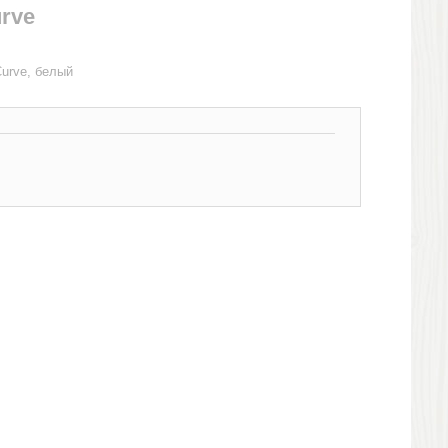
rve
urve, белый