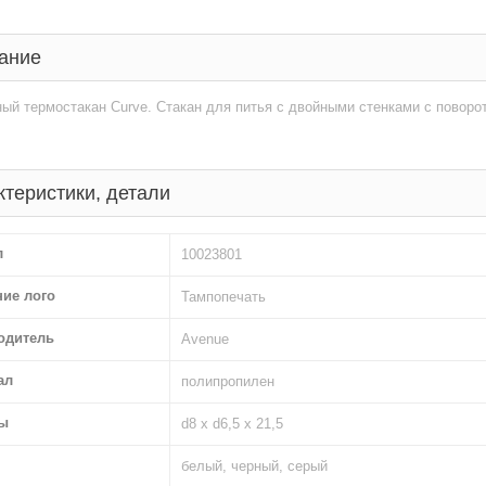
ание
ый термостакан Curve. Стакан для питья с двойными стенками с повор
ктеристики, детали
л
10023801
ние лого
Тампопечать
одитель
Avenue
ал
полипропилен
ы
d8 х d6,5 х 21,5
белый, черный, серый