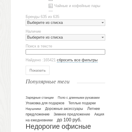
Чайные и кофейные пары
Металлическая посуда
Бренды
635 из 635
Наборы посуды
Выберите из списка
Предметы сервировки
Наличие
Стаканы
Выберите из списка
Эко кружки
Поиск в тексте
ЕВРОПОСУДА
Аксессуары
Найдено :165421
сбросить все фильтры
Ежедневники и блокноты
Блокноты
Показать
Ежедневники полудатированные
Популярные теги
Датированные ежедневники
Ежедневники недатированные
Планинги и телефонные книжки
Зарядные станции
Поло с длинными рукавами
Упаковка для подарков
Теплые подарки
Планинги датированные
Летнее
Наушники
Дорожные аксессуары
Планинги недатированные
предложение
Зимнее предложение
Акция
Телефонные книжки
до 100 руб.
на ежедневники
Недорогие офисные
Еженедельники