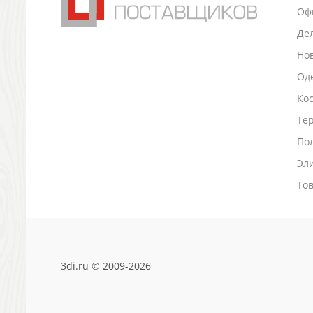
Оф
Антистрессы
Светоотражатели
Де
Зажигалки
Но
Зеркала и косметички
Оде
Открывашки
Ко
Промо-мелочи
Зонты и дождевики
Тер
Зонты-трости
По
Складные зонты
Эл
Дождевики
Деловые аксессуары
То
Дорожные органайзеры
Обложки для документов
Зажимы для купюр
Папки, блокноты
3di.ru © 2009-2026
Визитницы настольные
Платки шелковые
Кошельки, портмоне, ключницы