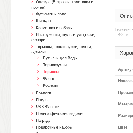
Одежда (Ветровки, толстовки и
прочее)
Футболки и поло
Опис
Шильды
Косметика и наборы
Герметичн
Инструменты, мультитулы,ножи,
– 400 мл.
фонари
Термосы, термокружки, фляги,
бутылки
Хара
Бутылки для Воды
Термокружки
Артику
Термосы
Фляги
Нанесе
Коферы
Произв
Брелоки
Пледы
Матери
USB Флешки
Полиграфические изделия
Размер
Награды
Подарочные наборы
Цвет