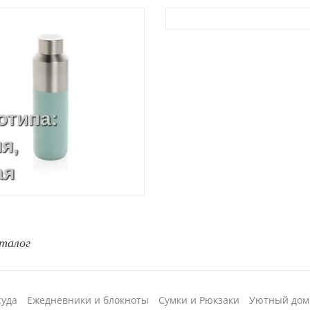
отипа:
я,
ая
 УФ-печать
талог
суда
Ежедневники и блокноты
Сумки и Рюкзаки
Уютный дом