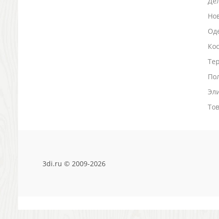
Де
Зажигалки
Но
Зеркала и косметички
Оде
Открывашки
Ко
Промо-мелочи
Зонты и дождевики
Тер
Зонты-трости
По
Складные зонты
Эл
Дождевики
Деловые аксессуары
То
Дорожные органайзеры
Обложки для документов
Зажимы для купюр
Папки, блокноты
3di.ru © 2009-2026
Визитницы настольные
Платки шелковые
Кошельки, портмоне, ключницы
Визитницы футляры для карт
Электроника и аксессуары