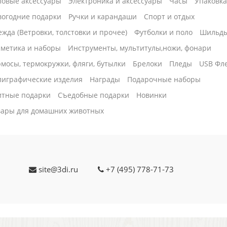
ловые аксессуары
Электроника и аксессуары
Часы
Упаковк
вогодние подарки
Ручки и карандаши
Спорт и отдых
жда (Ветровки, толстовки и прочее)
Футболки и поло
Шильд
сметика и наборы
Инструменты, мультитулы,ножи, фонари
мосы, термокружки, фляги, бутылки
Брелоки
Пледы
USB Фл
лиграфические изделия
Награды
Подарочные наборы
итные подарки
Cъедобные подарки
Новинки
вары для домашних животных
site@3di.ru
+7 (495) 778-71-73