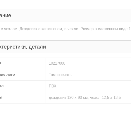
ание
с чехлом. Дождевик с капюшоном, в чехле. Размер в сложенном виде 12
ктеристики, детали
л
10217000
ние лого
Тампопечать
ал
ПВХ
ы
дождевик 120 х 90 см, чехол 12,5 х 13,5