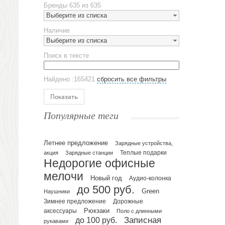
Бренды
635 из 635
Наборы посуды
Выберите из списка
Предметы сервировки
Наличие
Стаканы
Выберите из списка
Эко кружки
Поиск в тексте
ЕВРОПОСУДА
Аксессуары
Найдено :165421
сбросить все фильтры
Ежедневники и блокноты
Блокноты
Показать
Ежедневники полудатированные
Популярные теги
Датированные ежедневники
Ежедневники недатированные
Летнее предложение
Планинги и телефонные книжки
Зарядные устройства,
акция
Зарядные станции
Теплые подарки
Планинги датированные
Недорогие офисные
Планинги недатированные
мелочи
Новый год
Аудио-колонка
Телефонные книжки
до 500 руб.
Green
Еженедельники
Наушники
Зимнее предложение
Дорожные
Органайзер на ежедневник
Рюкзаки
аксессуары
Поло с длинными
Сумки и Рюкзаки
до 100 руб.
Записная
рукавами