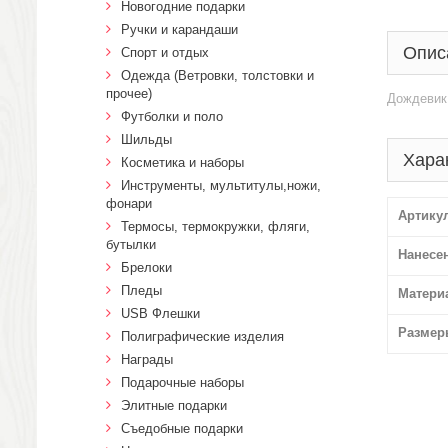
Новогодние подарки
Ручки и карандаши
Опис
Спорт и отдых
Одежда (Ветровки, толстовки и
прочее)
Дождевик 
Футболки и поло
Шильды
Хара
Косметика и наборы
Инструменты, мультитулы,ножи,
фонари
Артику
Термосы, термокружки, фляги,
бутылки
Нанесе
Брелоки
Пледы
Матери
USB Флешки
Размер
Полиграфические изделия
Награды
Подарочные наборы
Элитные подарки
Cъедобные подарки