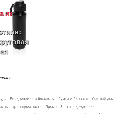
a из
отипа:
круговая
ная
чать
талог
суда
Ежедневники и блокноты
Сумки и Рюкзаки
Уютный дом
исные принадлежности
Промо
Зонты и дождевики