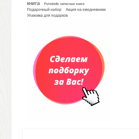
Сумки для планшетов и ноутбуков
книга
Portobello записные книги
Рюкзаки
Подарочный набор
Акция на ежедневники
Упаковка для подарков
Конференц-сумки
Чемоданы
Сумки для покупок промо
Несессеры и косметички
Сумки спортивные
Сумки дорожные
Портфели
Чехлы для планшетов и ноутбуков
Сумка на пояс или шею
Аксессуары
Женские сумки
Уютный дом
Текстиль для ванной комнаты
Кухонные приспособления
Кухонный текстиль
Ножи разделочные доски
Фоторамки и фотоальбомы