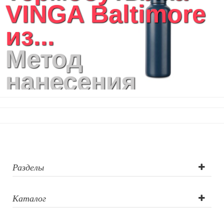
VINGA Baltimore
из...
Метод
нанесения
логотипа:
лазерная
гравировка,
тампопечать,
Разделы
круговая УФ-
Каталог
печать, круговая