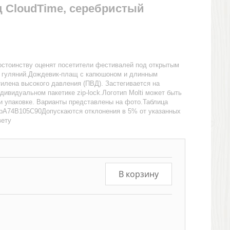
 CloudTime, серебристый
остоинству оценят посетители фестивалей под открытым
х гуляний.Дождевик-плащ с капюшоном и длинным
тилена высокого давления (ПВД). Застегивается на
дивидуальном пакетике zip-lock.Логотип Molti может быть
и упаковке. Варианты представлены на фото.Таблица
рA74B105C90Допускаются отклонения в 5% от указанных
вету
В корзину