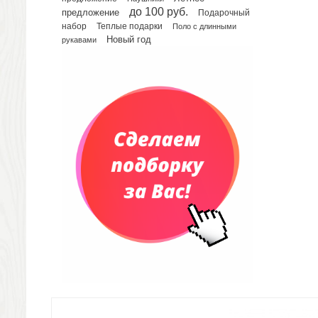
Сумки для планшетов и ноутбуков
до 100 руб.
предложение
Подарочный
Рюкзаки
набор
Теплые подарки
Поло с длинными
Конференц-сумки
Новый год
рукавами
Чемоданы
Сумки для покупок промо
Несессеры и косметички
Сумки спортивные
Сумки дорожные
Портфели
Чехлы для планшетов и ноутбуков
Сумка на пояс или шею
Аксессуары
Женские сумки
Уютный дом
Текстиль для ванной комнаты
Кухонные приспособления
Кухонный текстиль
Ножи разделочные доски
Фоторамки и фотоальбомы