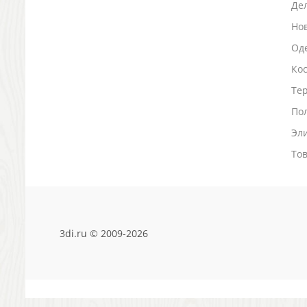
Де
Зажигалки
Но
Зеркала и косметички
Оде
Открывашки
Промо-мелочи
Ко
Зонты и дождевики
Тер
Зонты-трости
По
Складные зонты
Дождевики
Эл
Деловые аксессуары
То
Дорожные органайзеры
Обложки для документов
Зажимы для купюр
Папки, блокноты
Визитницы настольные
3di.ru © 2009-2026
Платки шелковые
Кошельки, портмоне, ключницы
Визитницы футляры для карт
Электроника и аксессуары