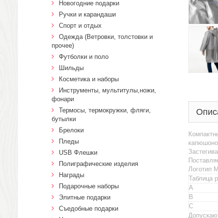
Новогодние подарки
Ручки и карандаши
Спорт и отдых
Одежда (Ветровки, толстовки и
прочее)
Футболки и поло
Шильды
Косметика и наборы
Инструменты, мультитулы,ножи,
фонари
Термосы, термокружки, фляги,
Опис
бутылки
Брелоки
Компактн
Пледы
капюшоном
Застегива
USB Флешки
Поставляе
Полиграфические изделия
Логотип M
Награды
Таблица 
Подарочные наборы
A
B
Элитные подарки
C
Cъедобные подарки
Допускают