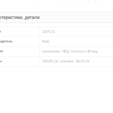
ктеристики, детали
л
11876.11
одитель
Molti
ал
полиэтилен, ПВД, плотность 80 мкр
ы
105х85 см, упаковка: 28х23 см