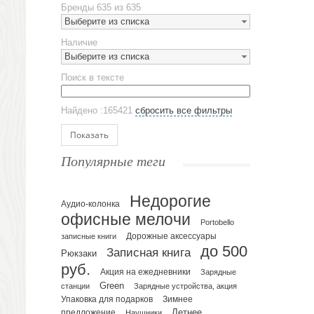
Бренды
635 из 635
Наборы посуды
Выберите из списка
Предметы сервировки
Наличие
Стаканы
Выберите из списка
Эко кружки
Поиск в тексте
ЕВРОПОСУДА
Аксессуары
Найдено :165421
сбросить все фильтры
Ежедневники и блокноты
Блокноты
Показать
Ежедневники полудатированные
Популярные теги
Датированные ежедневники
Ежедневники недатированные
Недорогие
Планинги и телефонные книжки
Аудио-колонка
офисные мелочи
Планинги датированные
Portobello
Планинги недатированные
записные книги
Дорожные аксессуары
до 500
Телефонные книжки
Записная книга
Рюкзаки
руб.
Еженедельники
Акция на ежедневники
Зарядные
Органайзер на ежедневник
Green
станции
Зарядные устройства, акция
Упаковка для подарков
Зимнее
Сумки и Рюкзаки
Летнее
предложение
Наушники