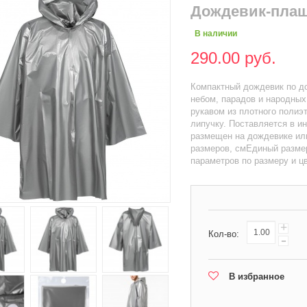
Дождевик-плащ
В наличии
290.00 руб.
Компактный дождевик по д
небом, парадов и народны
рукавом из плотного полиэ
липучку. Поставляется в ин
размещен на дождевике ил
размеров, смЕдиный разме
параметров по размеру и ц
+
Кол-во:
-
В избранное