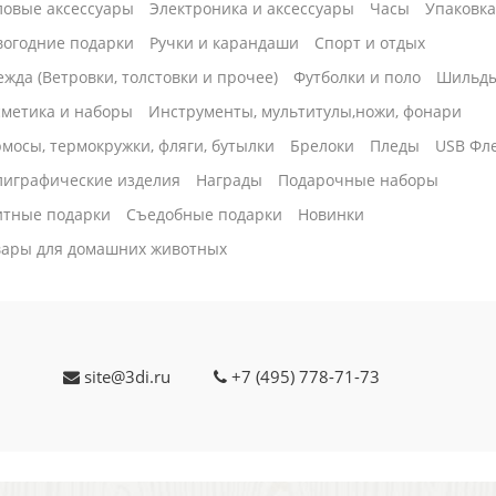
ловые аксессуары
Электроника и аксессуары
Часы
Упаковк
вогодние подарки
Ручки и карандаши
Спорт и отдых
жда (Ветровки, толстовки и прочее)
Футболки и поло
Шильд
сметика и наборы
Инструменты, мультитулы,ножи, фонари
мосы, термокружки, фляги, бутылки
Брелоки
Пледы
USB Фл
лиграфические изделия
Награды
Подарочные наборы
итные подарки
Cъедобные подарки
Новинки
вары для домашних животных
site@3di.ru
+7 (495) 778-71-73