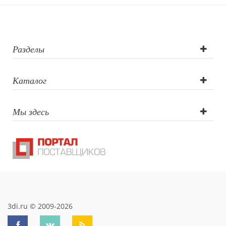
Гравировка
(CO2 лазер), УФ-
печать круговая,
Разделы
Тампопечать,
Каталог
УФ-печать
Мы здесь
3di.ru © 2009-2026