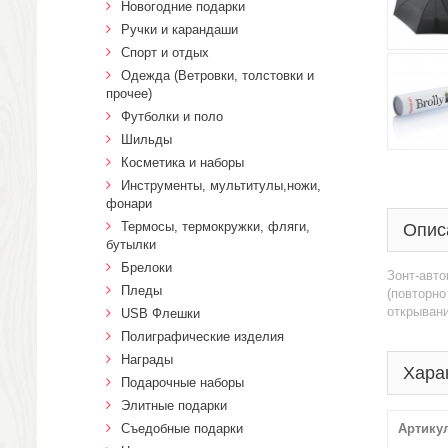
Новогодние подарки
Ручки и карандаши
Спорт и отдых
Одежда (Ветровки, толстовки и
прочее)
Футболки и поло
Шильды
Косметика и наборы
Инструменты, мультитулы,ножи,
фонари
Термосы, термокружки, фляги,
Опис
бутылки
Брелоки
Зонт-авто
Пледы
(повторно
открывани
USB Флешки
Полиграфические изделия
Награды
Хара
Подарочные наборы
Элитные подарки
Cъедобные подарки
Артику