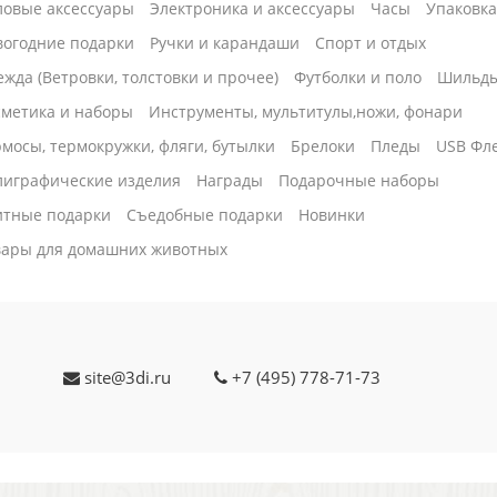
ловые аксессуары
Электроника и аксессуары
Часы
Упаковк
вогодние подарки
Ручки и карандаши
Спорт и отдых
жда (Ветровки, толстовки и прочее)
Футболки и поло
Шильд
сметика и наборы
Инструменты, мультитулы,ножи, фонари
мосы, термокружки, фляги, бутылки
Брелоки
Пледы
USB Фл
лиграфические изделия
Награды
Подарочные наборы
итные подарки
Cъедобные подарки
Новинки
вары для домашних животных
site@3di.ru
+7 (495) 778-71-73