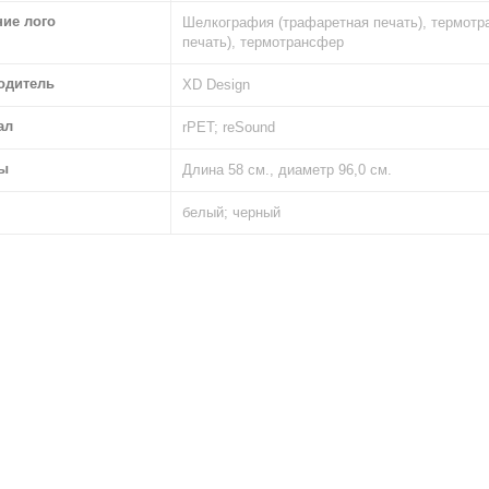
ние лого
Шелкография (трафаретная печать), термотр
печать), термотрансфер
одитель
XD Design
ал
rPET; reSound
ы
Длина 58 см., диаметр 96,0 см.
белый; черный