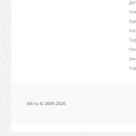
Де
Зажигалки
Но
Зеркала и косметички
Оде
Открывашки
Промо-мелочи
Ко
Зонты и дождевики
Тер
Зонты-трости
По
Складные зонты
Дождевики
Эл
Деловые аксессуары
То
Дорожные органайзеры
Обложки для документов
Зажимы для купюр
Папки, блокноты
Визитницы настольные
3di.ru © 2009-2026
Платки шелковые
Кошельки, портмоне, ключницы
Визитницы футляры для карт
Электроника и аксессуары