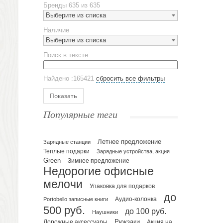
Бренды
635 из 635
Наборы посуды
Выберите из списка
Предметы сервировки
Наличие
Стаканы
Выберите из списка
Эко кружки
Поиск в тексте
ЕВРОПОСУДА
Аксессуары
Найдено :165421
сбросить все фильтры
Ежедневники и блокноты
Блокноты
Показать
Ежедневники полудатированные
Популярные теги
Датированные ежедневники
Ежедневники недатированные
Летнее предложение
Планинги и телефонные книжки
Зарядные станции
Теплые подарки
Зарядные устройства, акция
Планинги датированные
Green
Зимнее предложение
Планинги недатированные
Недорогие офисные
Телефонные книжки
мелочи
Упаковка для подарков
Еженедельники
до
Portobello записные книги
Аудио-колонка
Органайзер на ежедневник
500 руб.
до 100 руб.
Наушники
Сумки и Рюкзаки
Рюкзаки
Дорожные аксессуары
Акция на