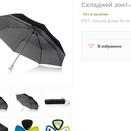
Складной зонт-
Нет в наличии
rPET; reSound Длина 58 см.
В избранное