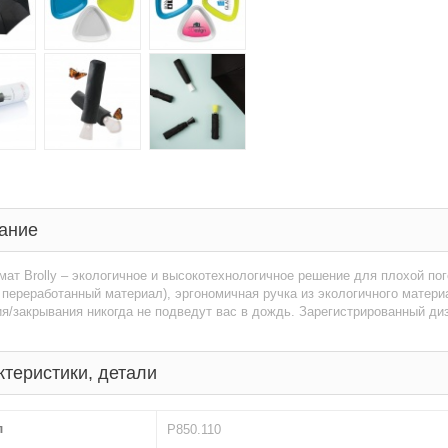
ание
мат Brolly – экологичное и высокотехнологичное решение для плохой по
 переработанный материал), эргономичная ручка из экологичного матер
я/закрывания никогда не подведут вас в дождь. Зарегистрированный ди
ктеристики, детали
л
P850.110