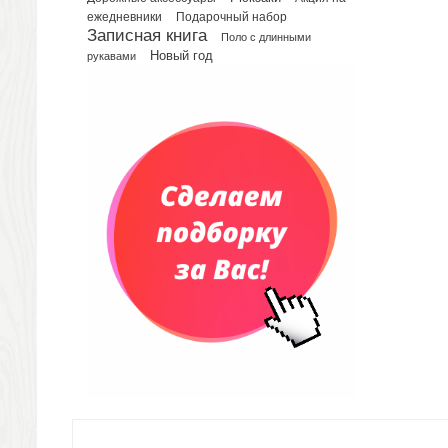
Сумки для планшетов и ноутбуков
Подарочный набор
ежедневники
Рюкзаки
Записная книга
Поло с длинными
Конференц-сумки
Новый год
рукавами
Чемоданы
Сумки для покупок промо
Несессеры и косметички
Сумки спортивные
Сумки дорожные
Портфели
Чехлы для планшетов и ноутбуков
Сумка на пояс или шею
Аксессуары
Женские сумки
Уютный дом
Текстиль для ванной комнаты
Кухонные приспособления
Кухонный текстиль
Ножи разделочные доски
Фоторамки и фотоальбомы