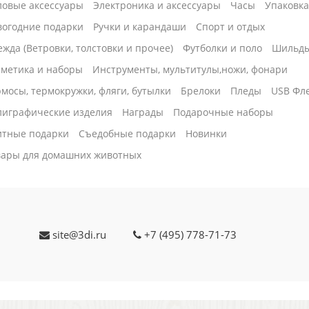
ловые аксессуары
Электроника и аксессуары
Часы
Упаковк
вогодние подарки
Ручки и карандаши
Спорт и отдых
жда (Ветровки, толстовки и прочее)
Футболки и поло
Шильд
сметика и наборы
Инструменты, мультитулы,ножи, фонари
мосы, термокружки, фляги, бутылки
Брелоки
Пледы
USB Фл
лиграфические изделия
Награды
Подарочные наборы
итные подарки
Cъедобные подарки
Новинки
вары для домашних животных
site@3di.ru
+7 (495) 778-71-73