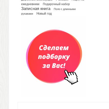
Сумки для планшетов и ноутбуков
Подарочный набор
ежедневники
Рюкзаки
Записная книга
Поло с длинными
Конференц-сумки
Новый год
рукавами
Чемоданы
Сумки для покупок промо
Несессеры и косметички
Сумки спортивные
Сумки дорожные
Портфели
Чехлы для планшетов и ноутбуков
Сумка на пояс или шею
Аксессуары
Женские сумки
Уютный дом
Текстиль для ванной комнаты
Кухонные приспособления
Кухонный текстиль
Ножи разделочные доски
Фоторамки и фотоальбомы