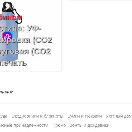
абином
отипа: УФ-
вировка (CO2
руговая (CO2
печать
ь, УФ-печать,
 УФ DTF
талог
суда
Ежедневники и блокноты
Сумки и Рюкзаки
Уютный дом
исные принадлежности
Промо
Зонты и дождевики