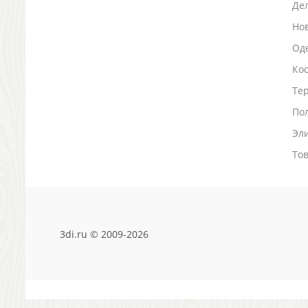
Де
Зажигалки
Но
Зеркала и косметички
Оде
Открывашки
Промо-мелочи
Ко
Зонты и дождевики
Тер
Зонты-трости
По
Складные зонты
Дождевики
Эл
Деловые аксессуары
То
Дорожные органайзеры
Обложки для документов
Зажимы для купюр
Папки, блокноты
Визитницы настольные
3di.ru © 2009-2026
Платки шелковые
Кошельки, портмоне, ключницы
Визитницы футляры для карт
Электроника и аксессуары