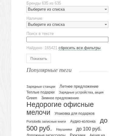
Бренды
635 из 635
Наборы посуды
Выберите из списка
Предметы сервировки
Наличие
Стаканы
Выберите из списка
Эко кружки
Поиск в тексте
ЕВРОПОСУДА
Аксессуары
Найдено :165421
сбросить все фильтры
Ежедневники и блокноты
Блокноты
Показать
Ежедневники полудатированные
Популярные теги
Датированные ежедневники
Ежедневники недатированные
Летнее предложение
Планинги и телефонные книжки
Зарядные станции
Теплые подарки
Зарядные устройства, акция
Планинги датированные
Green
Зимнее предложение
Планинги недатированные
Недорогие офисные
Телефонные книжки
мелочи
Упаковка для подарков
Еженедельники
до
Portobello записные книги
Аудио-колонка
Органайзер на ежедневник
500 руб.
до 100 руб.
Наушники
Сумки и Рюкзаки
Рюкзаки
Дорожные аксессуары
Акция на