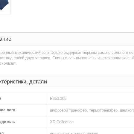
ание
прочный механический зонт Deluxe выдержит порывы самого сильного ве
оет под собой двух человек. Спицы и ось выполнены из стекловолокна. 
 скользит.
ктеристики, детали
л
P850.305
ние лого
цифровой трансфер, термотрансфер, шелког
одитель
XD Collection
ал
полиэстер; стекловолокно