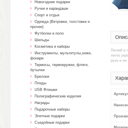
Новогодние подарки
Ручки и карандаши
Спорт и отдых
Одежда (Ветровки, толстовки и
прочее)
Футболки и поло
Опис
Шильды
Косметика и наборы
Легкий и 
Инструменты, мультитулы,ножи,
легко укр
фонари
руке и не
Термосы, термокружки, фляги,
бутылки
Брелоки
Хара
Пледы
USB Флешки
Артику
Полиграфические изделия
Награды
Нанесе
Подарочные наборы
Элитные подарки
Произв
Cъедобные подарки
Матери