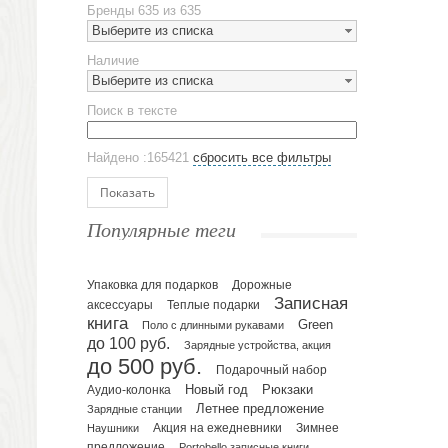
Бренды
635 из 635
Наборы посуды
Выберите из списка
Предметы сервировки
Наличие
Стаканы
Выберите из списка
Эко кружки
Поиск в тексте
ЕВРОПОСУДА
Аксессуары
Найдено :165421
сбросить все фильтры
Ежедневники и блокноты
Блокноты
Показать
Ежедневники полудатированные
Популярные теги
Датированные ежедневники
Ежедневники недатированные
Упаковка для подарков
Планинги и телефонные книжки
Дорожные
Записная
аксессуары
Теплые подарки
Планинги датированные
книга
Green
Поло с длинными рукавами
Планинги недатированные
до 100 руб.
Зарядные устройства, акция
Телефонные книжки
до 500 руб.
Подарочный набор
Еженедельники
Рюкзаки
Новый год
Аудио-колонка
Органайзер на ежедневник
Летнее предложение
Зарядные станции
Зимнее
Наушники
Акция на ежедневники
Сумки и Рюкзаки
предложение
Portobello записные книги