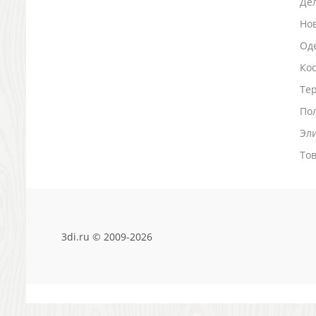
Де
Зажигалки
Но
Зеркала и косметички
Оде
Открывашки
Промо-мелочи
Ко
Зонты и дождевики
Тер
Зонты-трости
По
Складные зонты
Эл
Дождевики
Деловые аксессуары
То
Дорожные органайзеры
Обложки для документов
Зажимы для купюр
Папки, блокноты
Визитницы настольные
3di.ru © 2009-2026
Платки шелковые
Кошельки, портмоне, ключницы
Визитницы футляры для карт
Электроника и аксессуары