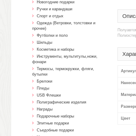
Новогодние подарки
Ручки и карандаши
Опис
Спорт и отдых
Одежда (Ветровки, толстовки и
прочее)
Полуавтом
Футболки и поло
Полиэсте
Шильды
Косметика и наборы
Хара
Инструменты, мультитулы,ножи,
фонари
Термосы, термокружки, фляги,
Артику
бутылки
Брелоки
Нанесе
Пледы
Матери
USB Флешки
Полиграфические изделия
Размер
Награды
Подарочные наборы
Цвет
Элитные подарки
Cъедобные подарки