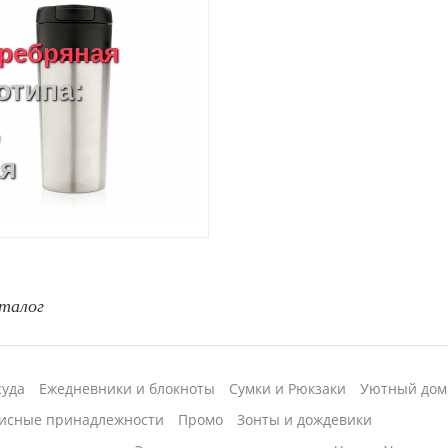
серебряная
отипа:
,
ая
талог
суда
Ежедневники и блокноты
Сумки и Рюкзаки
Уютный дом
исные принадлежности
Промо
Зонты и дождевики