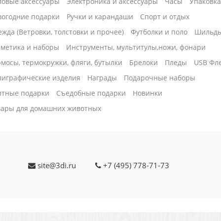
ловые аксессуары
Электроника и аксессуары
Часы
Упаковк
вогодние подарки
Ручки и карандаши
Спорт и отдых
жда (Ветровки, толстовки и прочее)
Футболки и поло
Шильд
сметика и наборы
Инструменты, мультитулы,ножи, фонари
мосы, термокружки, фляги, бутылки
Брелоки
Пледы
USB Фл
лиграфические изделия
Награды
Подарочные наборы
итные подарки
Cъедобные подарки
Новинки
вары для домашних животных
site@3di.ru
+7 (495) 778-71-73