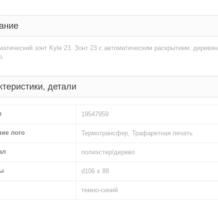
ание
атический зонт Kyle 23. Зонт 23 с автоматическим раскрытием, деревян
р.
ктеристики, детали
л
19547959
ние лого
Термотрансфер, Трафаретная печать
ал
полиэстер/дерево
ы
d106 х 88
темно-синий