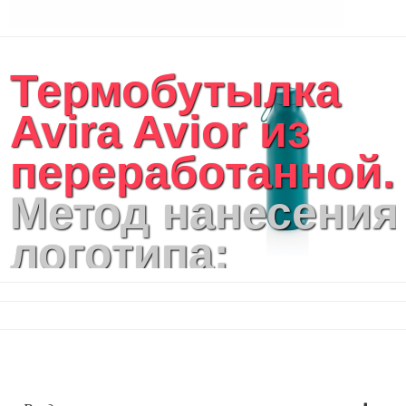
Термобутылка
Avira Avior из
переработанной..
Метод нанесения
логотипа:
круговая УФ-
печать, лазерная
гравировка,