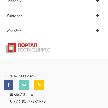
тампопечать,
Разделы
круговая
Каталог
шелкография,
Мы здесь
круговая
гравировка 360°
3di.ru © 2009-2026
site@3di.ru
+7 (495) 778-71-73